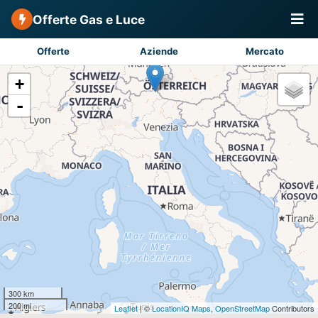
Offerte Gas e Luce
Offerte
Aziende
Mercato
+
-
300 km
200 mi
Leaflet
| ©
LocationIQ Maps
,
OpenStreetMap
Contributors