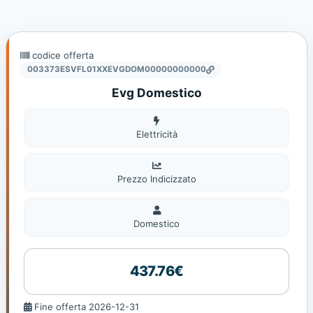
codice offerta
003373ESVFL01XXEVGDOM00000000000
Evg Domestico
Elettricità
Elettricità
Prezzo Indicizzato
Domestico
Domestico
437.76€
Fine
Fine offerta 2026-12-31