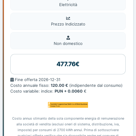
Elettricità
Prezzo Indicizzato
Non
domestic
Non domestico
477.76€
Fine
Fine offerta 2026-12-31
offerta
Costo annuale fisso:
120.00 €
(indipendente dal consumo)
Costo variabile: indice:
PUN + 0.0060
€
Costo annuo stimanto della sola componente energia di remunerazione
alla società di vendita (esclusi oneri di sistema, distribuzione, iva,
imposte) per consumi di 2700 kWh annui. Prima di sottoscrivere
qualsiasi offerta verifica che sia disponibile anche nel comune di