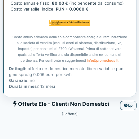
offerta
Costo annuale fisso:
80.00 €
(indipendente dal consumo)
Costo variabile: indice:
PUN + 0.0060
€
Costo annuo stimanto della sola componente energia di remunerazione
alla società di vendita (esclusi oneri di sistema, distribuzione, iva,
imposte) per consumi di 2700 kWh annui. Prima di sottoscrivere
qualsiasi offerta verifica che sia disponibile anche nel comune di
pertinenza. Per confronto e suggerimenti
info@prometheas.it
Dettagli
: offerta ee domestico mercato libero variabile pun
gme spreag 0.006 euro per kwh
Garanzie
: no
Durata in mesi
: 12 mesi
Ele
Offerte Ele - Clienti Non Domestici
Up
(1 offerte)