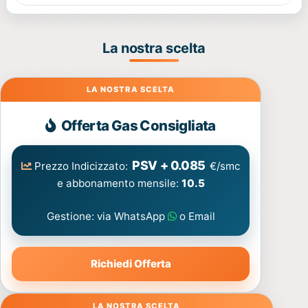
La nostra scelta
Gas
Offerta Gas Consigliata
PSV + 0.085
Prezzo Indicizzato:
€/smc
e abbonamento mensile:
10.5
Gestione: via WhatsApp
o Email
Richiedi Offerta