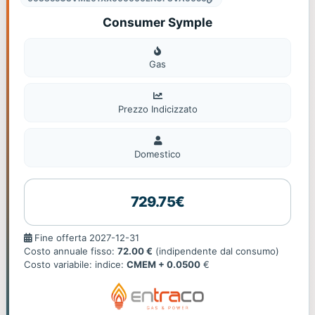
Consumer Symple
Gas
Gas
Prezzo Indicizzato
Domestico
Domestico
729.75€
Fine
Fine offerta 2027-12-31
offerta
Costo annuale fisso:
72.00 €
(indipendente dal consumo)
Costo variabile: indice:
CMEM + 0.0500
€