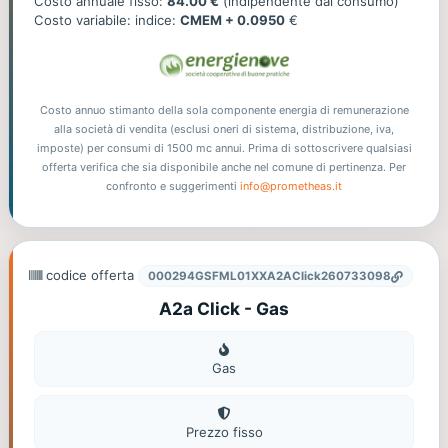
offerta
Costo annuale fisso:
84.00 €
(indipendente dal consumo)
Costo variabile: indice:
CMEM + 0.0950
€
Costo annuo stimanto della sola componente energia di remunerazione
alla società di vendita (esclusi oneri di sistema, distribuzione, iva,
imposte) per consumi di 1500 mc annui. Prima di sottoscrivere qualsiasi
offerta verifica che sia disponibile anche nel comune di pertinenza. Per
confronto e suggerimenti
info@prometheas.it
codice offerta
000294GSFML01XXA2AClick260733098
A2a Click - Gas
Gas
Gas
Prezzo fisso