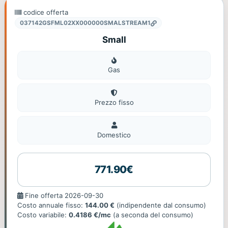
codice offerta
037142GSFML02XX000000SMALSTREAM1
Small
Gas
Gas
Prezzo fisso
Domestico
Domestico
771.90€
Fine
Fine offerta 2026-09-30
offerta
Costo annuale fisso:
144.00 €
(indipendente dal consumo)
Costo variabile:
0.4186 €/mc
(a seconda del consumo)