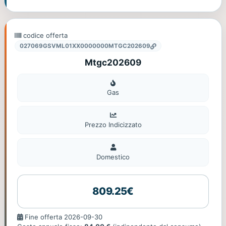
codice offerta
027069GSVML01XX0000000MTGC202609
Mtgc202609
Gas
Gas
Prezzo Indicizzato
Domestico
Domestico
809.25€
Fine
Fine offerta 2026-09-30