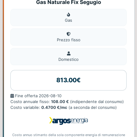
Gas Naturale Fix Segugio
Gas
Gas
Prezzo fisso
Domestico
Domestico
813.00€
Fine
Fine offerta 2026-08-10
offerta
Costo annuale fisso:
108.00 €
(indipendente dal consumo)
Costo variabile:
0.4700 €/mc
(a seconda del consumo)
Costo annuo stimanto della sola componente energia di remunerazione