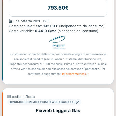
793.50€
Fine
Fine offerta 2026-12-15
offerta
Costo annuale fisso:
132.00 €
(indipendente dal consumo)
Costo variabile:
0.4410 €/mc
(a seconda del consumo)
Costo annuo stimanto della sola componente energia di remunerazione
alla società di vendita (esclusi oneri di sistema, distribuzione, iva,
imposte) per consumi di 1500 mc annui. Prima di sottoscrivere qualsiasi
offerta verifica che sia disponibile anche nel comune di pertinenza. Per
confronto e suggerimenti
info@prometheas.it
codice offerta
026846GSFML46XX135FIXWEBXGASXXX3
Fixweb Leggera Gas