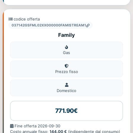
codice offerta
037142GSFML02XX000000FAMISTREAM1
Family
Gas
Gas
Prezzo fisso
Domestico
Domestico
771.90€
Fine
Fine offerta 2026-09-30
offerta
Costo annuale fisso:
144.00 €
(indipendente dal consumo)