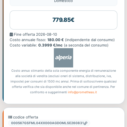
Domestico
779.85€
Fine
Fine offerta 2026-08-10
offerta
Costo annuale fisso:
180.00 €
(indipendente dal consumo)
Costo variabile:
0.3999 €/mc
(a seconda del consumo)
Costo annuo stimanto della sola componente energia di remunerazione
alla società di vendita (esclusi oneri di sistema, distribuzione, iva,
imposte) per consumi di 1500 mc annui. Prima di sottoscrivere qualsiasi
offerta verifica che sia disponibile anche nel comune di pertinenza. Per
confronto e suggerimenti
info@prometheas.it
codice offerta
000567GSFML04XX000AGDOMLSE260831