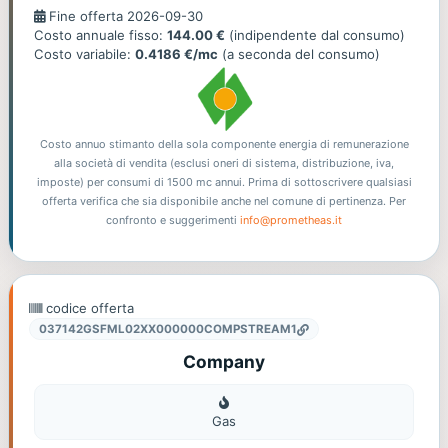
Fine
Fine offerta 2026-09-30
offerta
Costo annuale fisso:
144.00 €
(indipendente dal consumo)
Costo variabile:
0.4186 €/mc
(a seconda del consumo)
Costo annuo stimanto della sola componente energia di remunerazione
alla società di vendita (esclusi oneri di sistema, distribuzione, iva,
imposte) per consumi di 1500 mc annui. Prima di sottoscrivere qualsiasi
offerta verifica che sia disponibile anche nel comune di pertinenza. Per
confronto e suggerimenti
info@prometheas.it
codice offerta
037142GSFML02XX000000COMPSTREAM1
Company
Gas
Gas