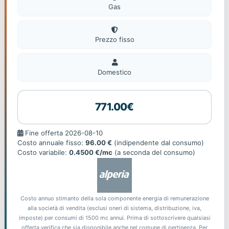
Gas
Prezzo fisso
Domestico
Domestico
771.00€
Fine
Fine offerta 2026-08-10
offerta
Costo annuale fisso:
96.00 €
(indipendente dal consumo)
Costo variabile:
0.4500 €/mc
(a seconda del consumo)
Costo annuo stimanto della sola componente energia di remunerazione
alla società di vendita (esclusi oneri di sistema, distribuzione, iva,
imposte) per consumi di 1500 mc annui. Prima di sottoscrivere qualsiasi
offerta verifica che sia disponibile anche nel comune di pertinenza. Per