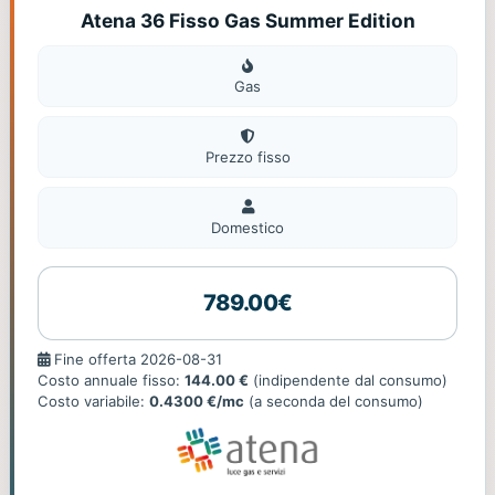
Atena 36 Fisso Gas Summer Edition
Gas
Gas
Prezzo fisso
Domestico
Domestico
789.00€
Fine
Fine offerta 2026-08-31
offerta
Costo annuale fisso:
144.00 €
(indipendente dal consumo)
Costo variabile:
0.4300 €/mc
(a seconda del consumo)