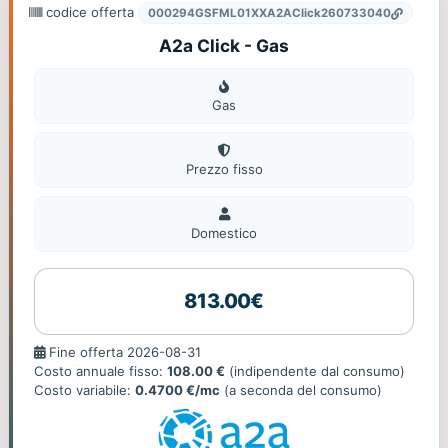
codice offerta
000294GSFML01XXA2AClick260733040
A2a Click - Gas
Gas
Gas
Prezzo fisso
Domestico
Domestico
813.00€
Fine
Fine offerta 2026-08-31
offerta
Costo annuale fisso:
108.00 €
(indipendente dal consumo)
Costo variabile:
0.4700 €/mc
(a seconda del consumo)