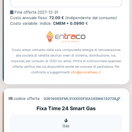
Fine
Fine offerta 2027-12-31
offerta
Costo annuale fisso:
72.00 €
(indipendente dal consumo)
Costo variabile: indice:
CMEM + 0.0990
€
Costo annuo stimanto della sola componente energia di remunerazione
alla società di vendita (esclusi oneri di sistema, distribuzione, iva,
imposte) per consumi di 1500 mc annui. Prima di sottoscrivere qualsiasi
offerta verifica che sia disponibile anche nel comune di pertinenza. Per
confronto e suggerimenti
info@prometheas.it
codice offerta
026160GSFML51XX0GFIXA24SMA130726
Fixa Time 24 Smart Gas
Gas
Gas