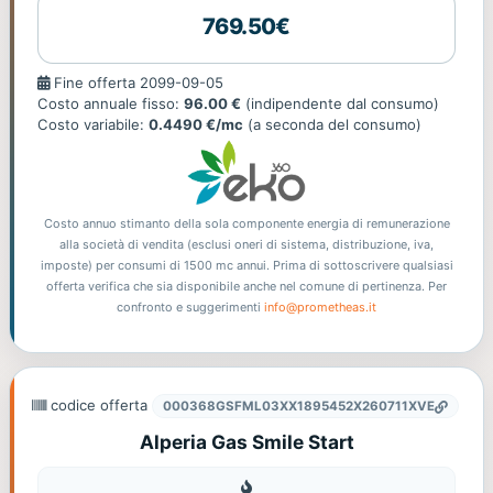
769.50€
Fine
Fine offerta 2099-09-05
offerta
Costo annuale fisso:
96.00 €
(indipendente dal consumo)
Costo variabile:
0.4490 €/mc
(a seconda del consumo)
Costo annuo stimanto della sola componente energia di remunerazione
alla società di vendita (esclusi oneri di sistema, distribuzione, iva,
imposte) per consumi di 1500 mc annui. Prima di sottoscrivere qualsiasi
offerta verifica che sia disponibile anche nel comune di pertinenza. Per
confronto e suggerimenti
info@prometheas.it
codice offerta
000368GSFML03XX1895452X260711XVE
Alperia Gas Smile Start
Gas