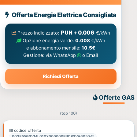
Energia
Offerta Energia Elettrica Consigliata
Elettrica
consigliata
PUN + 0.006
Prezzo Indicizzato:
€/kWh
Opzione energia verde:
0.008
€/kWh
e abbonamento mensile:
10.5€
Gestione: via WhatsApp
o Email
Richiedi Offerta
Offerte GAS
(top 100)
codice offerta
003855GSVML01XX000000ENCPSVA6050