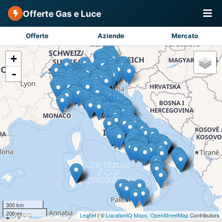
Offerte Gas e Luce
Offerte
Aziende
Mercato
+
-
300 km
200 mi
Leaflet
| ©
LocationIQ Maps
,
OpenStreetMap
Contributors