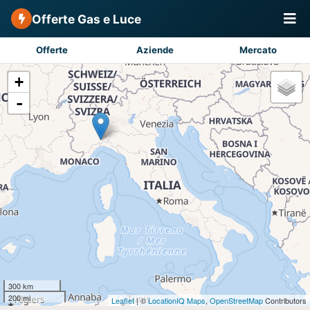
Offerte Gas e Luce
Offerte
Aziende
Mercato
+
-
300 km
200 mi
Leaflet
| ©
LocationIQ Maps
,
OpenStreetMap
Contributors