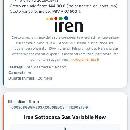
Fine offerta 2026-09-13
offerta
Costo annuale fisso:
144.00 €
(indipendente dal consumo)
Costo variabile: indice:
PSV + 0.1500
€
Costo annuo stimanto della sola componente energia di remunerazione
alla società di vendita (esclusi oneri di sistema, distribuzione, iva,
imposte) per consumi di 1500 mc annui. Prima di sottoscrivere qualsiasi
offerta verifica che sia disponibile anche nel comune di pertinenza. Per
confronto e suggerimenti
info@prometheas.it
Dettagli
: iren gas facile flex top
Garanzie
: no
Durata in mesi
: 28 mesi
codice offerta
000208GSVML03XX000IGDOSTTN260913
Iren Sottocasa Gas Variabile New
Gas