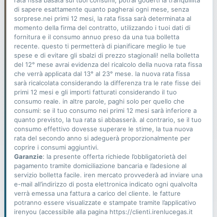
di sapere esattamente quanto pagherai ogni mese, senza
sorprese.nei primi 12 mesi, la rata fissa sarà determinata al
momento della firma del contratto, utilizzando i tuoi dati di
fornitura e il consumo annuo preso da una tua bolletta
recente. questo ti permetterà di pianificare meglio le tue
spese e di evitare gli sbalzi di prezzo stagionali! nella bolletta
del 12° mese avrai evidenza del ricalcolo della nuova rata fissa
che verrà applicata dal 13° al 23° mese. la nuova rata fissa
sarà ricalcolata considerando la differenza tra le rate fisse dei
primi 12 mesi e gli importi fatturati considerando il tuo
consumo reale. in altre parole, paghi solo per quello che
consumi: se il tuo consumo nei primi 12 mesi sarà inferiore a
quanto previsto, la tua rata si abbasserà. al contrario, se il tuo
consumo effettivo dovesse superare le stime, la tua nuova
rata del secondo anno si adeguerà proporzionalmente per
coprire i consumi aggiuntivi.
Garanzie
: la presente offerta richiede l’obbligatorietà del
pagamento tramite domiciliazione bancaria e l’adesione al
servizio bolletta facile. iren mercato provvederà ad inviare una
e-mail all’indirizzo di posta elettronica indicato ogni qualvolta
verrà emessa una fattura a carico del cliente. le fatture
potranno essere visualizzate e stampate tramite l’applicativo
irenyou (accessibile alla pagina https://clienti.irenlucegas.it