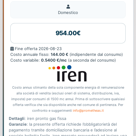
Domestico
Domestico
954.00€
Fine
Fine offerta 2026-08-23
offerta
Costo annuale fisso:
144.00 €
(indipendente dal consumo)
Costo variabile:
0.5400 €/mc
(a seconda del consumo)
Costo annuo stimanto della sola componente energia di remunerazione
alla società di vendita (esclusi oneri di sistema, distribuzione, iva,
imposte) per consumi di 1500 mc annui. Prima di sottoscrivere qualsiasi
offerta verifica che sia disponibile anche nel comune di pertinenza. Per
confronto e suggerimenti
info@prometheas.it
Dettagli
: iren pronto gas fissa
Garanzie
: la presente offerta richiede l’obbligatorietà del
pagamento tramite domiciliazione bancaria e l’adesione al
servizio bolletta facile. iren mercato provvederà ad inviare una