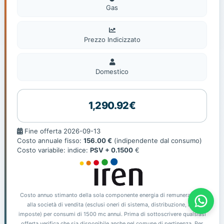
Gas
Prezzo Indicizzato
Domestico
Domestico
1,290.92€
Fine
Fine offerta 2026-09-13
offerta
Costo annuale fisso:
156.00 €
(indipendente dal consumo)
Costo variabile: indice:
PSV + 0.1500
€
Offerte Gas E Luce - Prometheas
Costo annuo stimanto della sola componente energia di remunerazione
alla società di vendita (esclusi oneri di sistema, distribuzione, iva,
imposte) per consumi di 1500 mc annui. Prima di sottoscrivere qualsiasi
offerta verifica che sia disponibile anche nel comune di pertinenza. Per