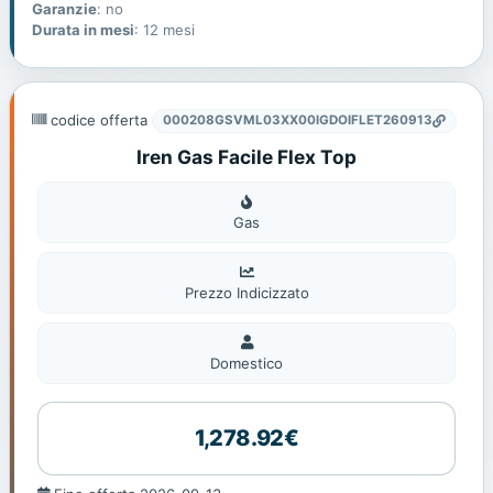
Garanzie
: no
Durata in mesi
: 12 mesi
codice offerta
000208GSVML03XX00IGDOIFLET260913
Iren Gas Facile Flex Top
Gas
Gas
Prezzo Indicizzato
Domestico
Domestico
1,278.92€
Fine