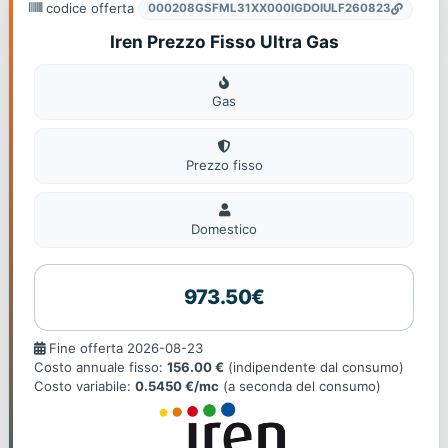
codice offerta
000208GSFML31XX000IGDOIULF260823
Iren Prezzo Fisso Ultra Gas
Gas
Gas
Prezzo fisso
Domestico
Domestico
973.50€
Fine
Fine offerta 2026-08-23
offerta
Costo annuale fisso:
156.00 €
(indipendente dal consumo)
Costo variabile:
0.5450 €/mc
(a seconda del consumo)