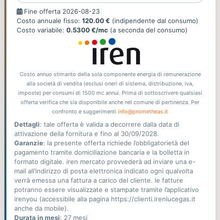
Fine
Fine offerta 2026-08-23
offerta
Costo annuale fisso:
120.00 €
(indipendente dal consumo)
Costo variabile:
0.5300 €/mc
(a seconda del consumo)
Costo annuo stimanto della sola componente energia di remunerazione
alla società di vendita (esclusi oneri di sistema, distribuzione, iva,
imposte) per consumi di 1500 mc annui. Prima di sottoscrivere qualsiasi
offerta verifica che sia disponibile anche nel comune di pertinenza. Per
confronto e suggerimenti
info@prometheas.it
Dettagli
: tale offerta è valida a decorrere dalla data di
attivazione della fornitura e fino al 30/09/2028.
Garanzie
: la presente offerta richiede l’obbligatorietà del
pagamento tramite domiciliazione bancaria e la bolletta in
formato digitale. iren mercato provvederà ad inviare una e-
mail all’indirizzo di posta elettronica indicato ogni qualvolta
verrà emessa una fattura a carico del cliente. le fatture
potranno essere visualizzate e stampate tramite l’applicativo
irenyou (accessibile alla pagina https://clienti.irenlucegas.it
anche da mobile).
Durata in mesi
: 27 mesi