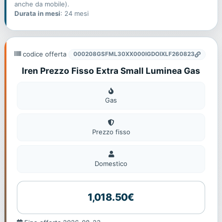
anche da mobile).
Durata in mesi
: 24 mesi
codice offerta
000208GSFML30XX000IGDOIXLF260823
Iren Prezzo Fisso Extra Small Luminea Gas
Gas
Gas
Prezzo fisso
Domestico
Domestico
1,018.50€
Fine