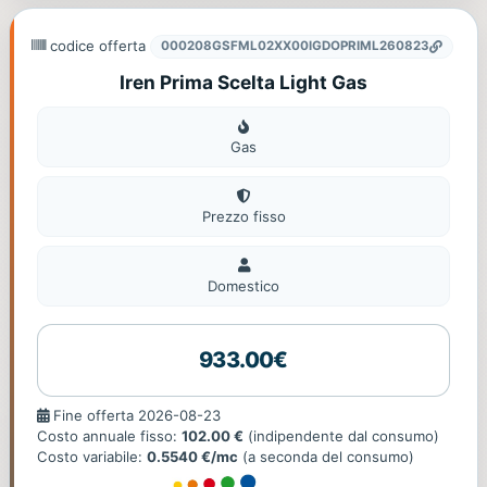
codice offerta
000208GSFML02XX00IGDOPRIML260823
Iren Prima Scelta Light Gas
Gas
Gas
Prezzo fisso
Domestico
Domestico
933.00€
Fine
Fine offerta 2026-08-23
offerta
Costo annuale fisso:
102.00 €
(indipendente dal consumo)
Costo variabile:
0.5540 €/mc
(a seconda del consumo)