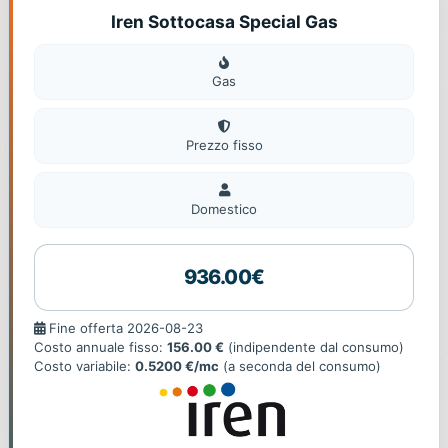
Iren Sottocasa Special Gas
Gas
Gas
Prezzo fisso
Domestico
Domestico
936.00€
Fine
Fine offerta 2026-08-23
offerta
Costo annuale fisso:
156.00 €
(indipendente dal consumo)
Costo variabile:
0.5200 €/mc
(a seconda del consumo)