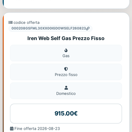
codice offerta
000208GSFML30XX00IGDOWSELF260823
Iren Web Self Gas Prezzo Fisso
Gas
Gas
Prezzo fisso
Domestico
Domestico
915.00€
Fine
Fine offerta 2026-08-23