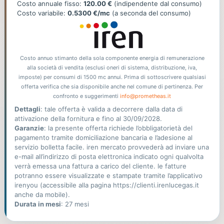
offerta
Costo annuale fisso:
120.00 €
(indipendente dal consumo)
Costo variabile:
0.5300 €/mc
(a seconda del consumo)
Costo annuo stimanto della sola componente energia di remunerazione
alla società di vendita (esclusi oneri di sistema, distribuzione, iva,
imposte) per consumi di 1500 mc annui. Prima di sottoscrivere qualsiasi
offerta verifica che sia disponibile anche nel comune di pertinenza. Per
confronto e suggerimenti
info@prometheas.it
Dettagli
: tale offerta è valida a decorrere dalla data di
attivazione della fornitura e fino al 30/09/2028.
Garanzie
: la presente offerta richiede l’obbligatorietà del
pagamento tramite domiciliazione bancaria e l’adesione al
servizio bolletta facile. iren mercato provvederà ad inviare una
e-mail all’indirizzo di posta elettronica indicato ogni qualvolta
verrà emessa una fattura a carico del cliente. le fatture
potranno essere visualizzate e stampate tramite l’applicativo
irenyou (accessibile alla pagina https://clienti.irenlucegas.it
anche da mobile).
Durata in mesi
: 27 mesi