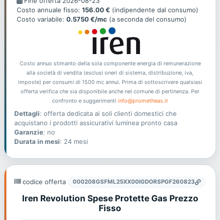
Fine offerta 2026-08-23
offerta
Costo annuale fisso:
156.00 €
(indipendente dal consumo)
Costo variabile:
0.5750 €/mc
(a seconda del consumo)
Costo annuo stimanto della sola componente energia di remunerazione
alla società di vendita (esclusi oneri di sistema, distribuzione, iva,
imposte) per consumi di 1500 mc annui. Prima di sottoscrivere qualsiasi
offerta verifica che sia disponibile anche nel comune di pertinenza. Per
confronto e suggerimenti
info@prometheas.it
Dettagli
: offerta dedicata ai soli clienti domestici che
acquistano i prodotti assicurativi luminea pronto casa
Garanzie
: no
Durata in mesi
: 24 mesi
codice offerta
000208GSFML25XX00IGDORSPGF260823
Iren Revolution Spese Protette Gas Prezzo
Fisso