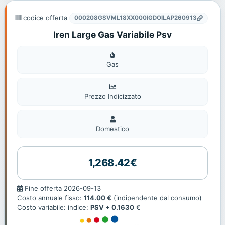
codice offerta
000208GSVML18XX000IGDOILAP260913
Iren Large Gas Variabile Psv
Gas
Gas
Prezzo Indicizzato
Domestico
Domestico
1,268.42€
Fine
Fine offerta 2026-09-13
offerta
Costo annuale fisso:
114.00 €
(indipendente dal consumo)
Costo variabile: indice:
PSV + 0.1630
€