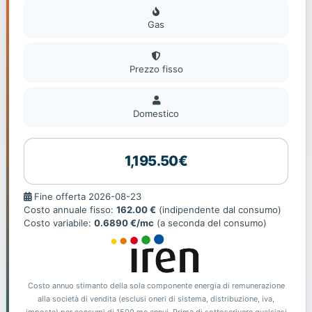
Gas
Gas
Prezzo fisso
Domestico
Domestico
1,195.50€
Fine
Fine offerta 2026-08-23
offerta
Costo annuale fisso:
162.00 €
(indipendente dal consumo)
Costo variabile:
0.6890 €/mc
(a seconda del consumo)
Costo annuo stimanto della sola componente energia di remunerazione
alla società di vendita (esclusi oneri di sistema, distribuzione, iva,
imposte) per consumi di 1500 mc annui. Prima di sottoscrivere qualsiasi