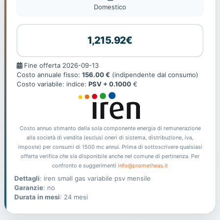
Domestico
1,215.92€
Fine
Fine offerta 2026-09-13
offerta
Costo annuale fisso:
156.00 €
(indipendente dal consumo)
Costo variabile: indice:
PSV + 0.1000
€
Costo annuo stimanto della sola componente energia di remunerazione
alla società di vendita (esclusi oneri di sistema, distribuzione, iva,
imposte) per consumi di 1500 mc annui. Prima di sottoscrivere qualsiasi
offerta verifica che sia disponibile anche nel comune di pertinenza. Per
confronto e suggerimenti
info@prometheas.it
Dettagli
: iren small gas variabile psv mensile
Garanzie
: no
Durata in mesi
: 24 mesi