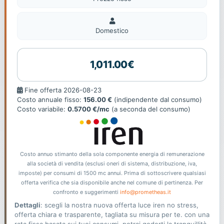
Domestico
Domestico
1,011.00€
Fine
Fine offerta 2026-08-23
offerta
Costo annuale fisso:
156.00 €
(indipendente dal consumo)
Costo variabile:
0.5700 €/mc
(a seconda del consumo)
Costo annuo stimanto della sola componente energia di remunerazione
alla società di vendita (esclusi oneri di sistema, distribuzione, iva,
imposte) per consumi di 1500 mc annui. Prima di sottoscrivere qualsiasi
offerta verifica che sia disponibile anche nel comune di pertinenza. Per
confronto e suggerimenti
info@prometheas.it
Dettagli
: scegli la nostra nuova offerta luce iren no stress,
offerta chiara e trasparente, tagliata su misura per te. con una
rata fissa basata sui tuoi consumi, potrai goderti la tranquillità