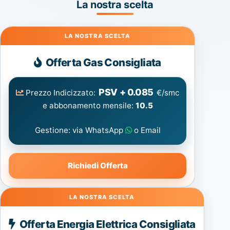
La nostra scelta
Gas
Offerta Gas Consigliata
PSV + 0.085
Prezzo Indicizzato:
€/smc
e abbonamento mensile:
10.5
Gestione: via WhatsApp
o Email
Richiedi Offerta
Energia
Offerta Energia Elettrica Consigliata