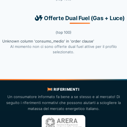
Offerte Dual Fuel (Gas + Luce)
(top 100)
Unknown column 'consumo_medio' in 'order clause'
Al momento non ci sono offerte dual fuel attive per il profilo
selezionato.
I RIFERIMENTI
Un consumatore informato fa bene a se stesso e al mercato! Di
seguito i riferimenti normativi che possono aiutarti a sciogliere la
matassa del mercato energetico italiano.