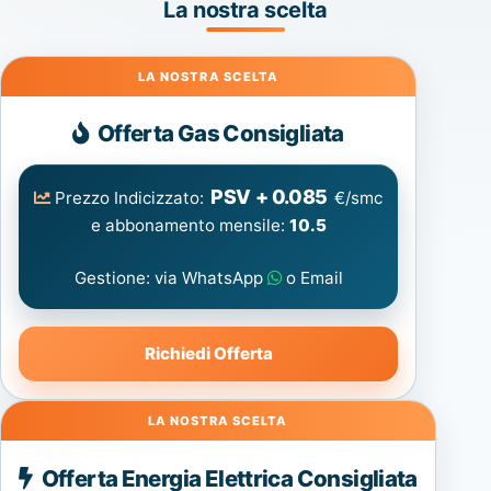
La nostra scelta
Gas
Offerta Gas Consigliata
PSV + 0.085
Prezzo Indicizzato:
€/smc
e abbonamento mensile:
10.5
Gestione: via WhatsApp
o Email
Richiedi Offerta
Energia
Offerta Energia Elettrica Consigliata