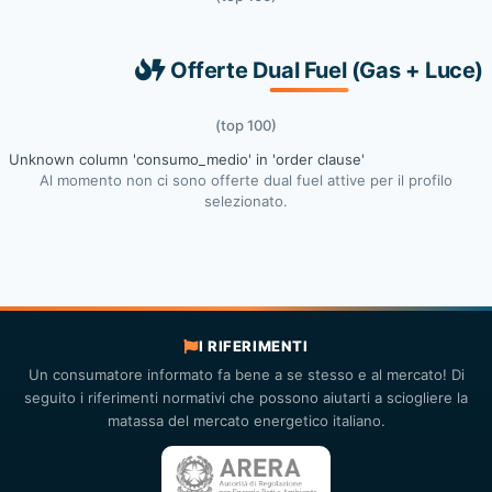
Offerte Dual Fuel (Gas + Luce)
(top 100)
Unknown column 'consumo_medio' in 'order clause'
Al momento non ci sono offerte dual fuel attive per il profilo
selezionato.
I RIFERIMENTI
Un consumatore informato fa bene a se stesso e al mercato! Di
seguito i riferimenti normativi che possono aiutarti a sciogliere la
matassa del mercato energetico italiano.