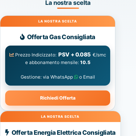
La nostra scelta
Gas
Offerta Gas Consigliata
PSV + 0.085
Prezzo Indicizzato:
€/smc
e abbonamento mensile:
10.5
Gestione: via WhatsApp
o Email
Richiedi Offerta
Energia
Offerta Energia Elettrica Consigliata