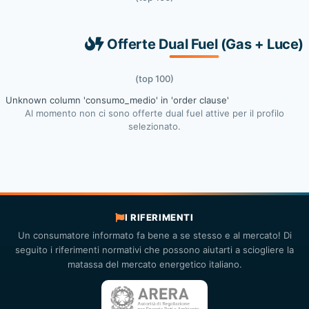
Offerte Dual Fuel (Gas + Luce)
(top 100)
Unknown column 'consumo_medio' in 'order clause'
Al momento non ci sono offerte dual fuel attive per il profilo
selezionato.
I RIFERIMENTI
Un consumatore informato fa bene a se stesso e al mercato! Di
seguito i riferimenti normativi che possono aiutarti a sciogliere la
matassa del mercato energetico italiano.