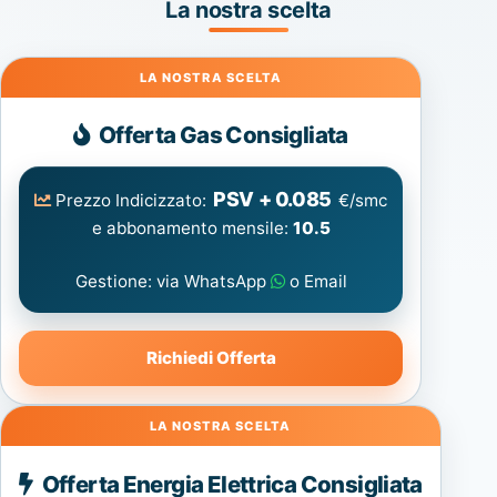
La nostra scelta
Gas
Offerta Gas Consigliata
PSV + 0.085
Prezzo Indicizzato:
€/smc
e abbonamento mensile:
10.5
Gestione: via WhatsApp
o Email
Richiedi Offerta
Energia
Offerta Energia Elettrica Consigliata