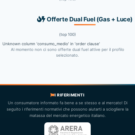
Offerte Dual Fuel (Gas + Luce)
(top 100)
Unknown column 'consumo_medio' in 'order clause'
Al momento non ci sono offerte dual fuel attive per il profilo
selezionato.
I RIFERIMENTI
Un consumatore informato fa bene a se stesso e al mercato! Di
seguito i riferimenti normativi che possono aiutarti a sciogliere la
matassa del mercato energetico italiano.