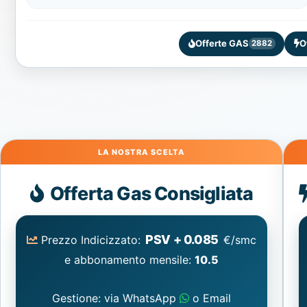
Offerte GAS
O
2882
Gas
Offerta Gas Consigliata
PSV + 0.085
Prezzo Indicizzato:
€/smc
e abbonamento mensile:
10.5
Gestione: via WhatsApp
o Email