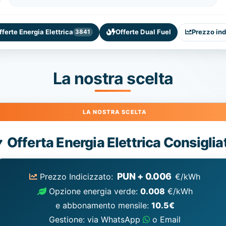
fferte Energia Elettrica
Offerte Dual Fuel
Prezzo ind
3841
La nostra scelta
Energia
Offerta Energia Elettrica Consiglia
Elettrica
consigliata
PUN + 0.006
Prezzo Indicizzato:
€/kWh
Opzione energia verde:
0.008
€/kWh
e abbonamento mensile:
10.5€
Gestione: via WhatsApp
o Email