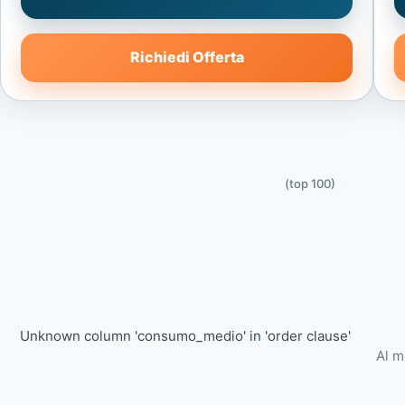
Richiedi Offerta
(top 100)
Unknown column 'consumo_medio' in 'order clause'
Al m