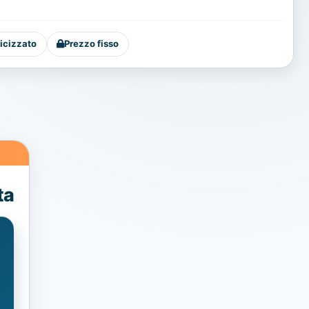
icizzato
Prezzo fisso
ta