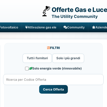
Offerte Gas e Luc
The Utility Community
Fotovoltaico
Attivazione gas ele
Community
Aziend
FILTRI
Tutti i fornitori
Solo i più grandi
Solo energia verde (rinnovabile)
Cerca Offerta