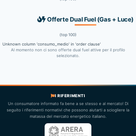
Offerte Dual Fuel (Gas + Luce)
(top 100)
Unknown column 'consumo_medio' in 'order clause'
Al momento non ci sono offerte dual fuel attive per il profilo
selezionato.
I RIFERIMENTI
Un consumatore informato fa bene a se stesso e al mercato! Di
seguito i riferimenti normativi che possono aiutarti a sciogliere la
matassa del mercato energetico italiano.