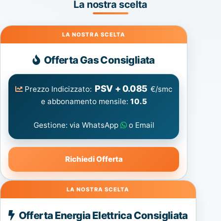
La nostra scelta
Gas
Offerta Gas Consigliata
PSV + 0.085
Prezzo Indicizzato:
€/smc
e abbonamento mensile:
10.5
Gestione: via WhatsApp
o Email
Richiedi Offerta
Energia
Offerta Energia Elettrica Consigliata