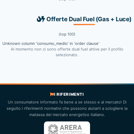
Offerte Dual Fuel (Gas + Luce)
(top 100)
Unknown column 'consumo_medio' in 'order clause'
Al momento non ci sono offerte dual fuel attive per il profilo
selezionato.
I RIFERIMENTI
Un consumatore informato fa bene a se stesso e al mercato! Di
seguito i riferimenti normativi che possono aiutarti a sciogliere la
matassa del mercato energetico italiano.