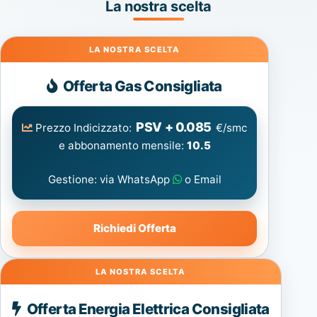
La nostra scelta
Gas
Offerta Gas Consigliata
PSV + 0.085
Prezzo Indicizzato:
€/smc
e abbonamento mensile:
10.5
Gestione: via WhatsApp
o Email
Richiedi Offerta
Energia
Offerta Energia Elettrica Consigliata