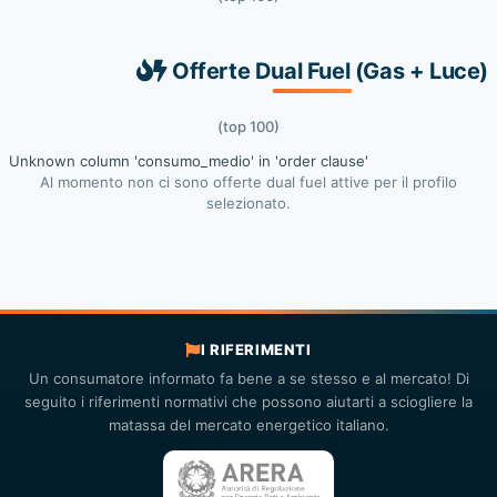
Offerte Dual Fuel (Gas + Luce)
(top 100)
Unknown column 'consumo_medio' in 'order clause'
Al momento non ci sono offerte dual fuel attive per il profilo
selezionato.
I RIFERIMENTI
Un consumatore informato fa bene a se stesso e al mercato! Di
seguito i riferimenti normativi che possono aiutarti a sciogliere la
matassa del mercato energetico italiano.