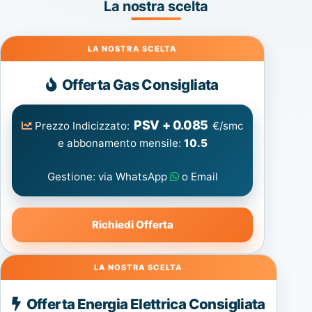
La nostra scelta
Gas
Offerta Gas Consigliata
PSV + 0.085
Prezzo Indicizzato:
€/smc
e abbonamento mensile:
10.5
Gestione: via WhatsApp
o Email
Richiedi Offerta
Energia
Offerta Energia Elettrica Consigliata