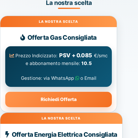
La nostra scelta
Gas
Offerta Gas Consigliata
PSV + 0.085
Prezzo Indicizzato:
€/smc
e abbonamento mensile:
10.5
Gestione: via WhatsApp
o Email
Richiedi Offerta
Energia
Offerta Energia Elettrica Consigliata