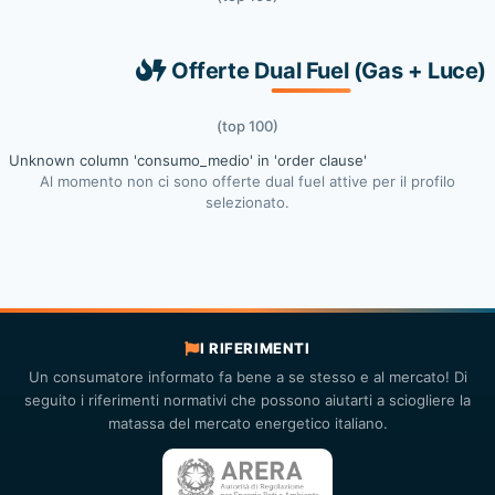
Offerte Dual Fuel (Gas + Luce)
(top 100)
Unknown column 'consumo_medio' in 'order clause'
Al momento non ci sono offerte dual fuel attive per il profilo
selezionato.
I RIFERIMENTI
Un consumatore informato fa bene a se stesso e al mercato! Di
seguito i riferimenti normativi che possono aiutarti a sciogliere la
matassa del mercato energetico italiano.