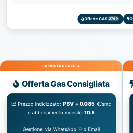
Offerte GAS
O
2769
Gas
Offerta Gas Consigliata
PSV + 0.085
Prezzo Indicizzato:
€/smc
e abbonamento mensile:
10.5
Gestione: via WhatsApp
o Email