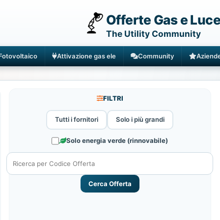
Offerte Gas e Luc
The Utility Community
Fotovoltaico
Attivazione gas ele
Community
Aziend
FILTRI
Tutti i fornitori
Solo i più grandi
Solo energia verde (rinnovabile)
Cerca Offerta