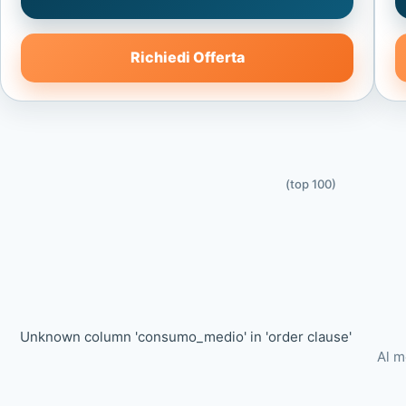
Richiedi Offerta
(top 100)
Unknown column 'consumo_medio' in 'order clause'
Al m