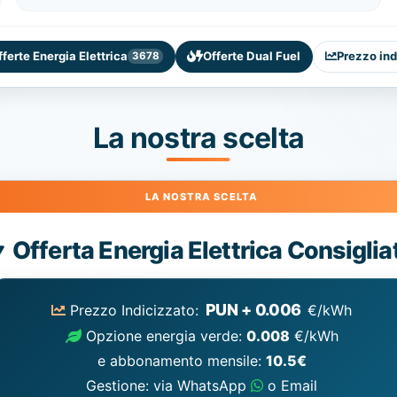
fferte Energia Elettrica
Offerte Dual Fuel
Prezzo ind
3678
La nostra scelta
Energia
Offerta Energia Elettrica Consiglia
Elettrica
consigliata
PUN + 0.006
Prezzo Indicizzato:
€/kWh
Opzione energia verde:
0.008
€/kWh
e abbonamento mensile:
10.5€
Gestione: via WhatsApp
o Email