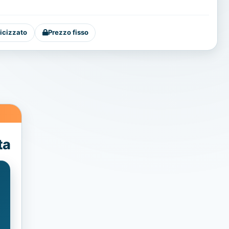
icizzato
Prezzo fisso
ta