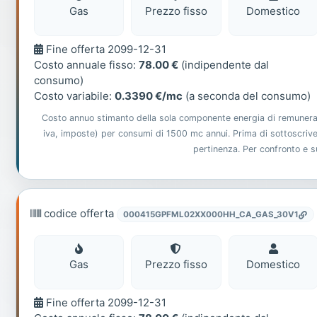
Gas
Prezzo fisso
Domestico
Fine
Fine offerta 2099-12-31
offerta
Costo annuale fisso:
78.00 €
(indipendente dal
consumo)
Costo variabile:
0.3390 €/mc
(a seconda del consumo)
Costo annuo stimanto della sola componente energia di remunerazio
iva, imposte) per consumi di 1500 mc annui. Prima di sottoscriver
pertinenza. Per confronto e 
codice offerta
000415GPFML02XX000HH_CA_GAS_30V1
Gas
Domest
Gas
Prezzo fisso
Domestico
Fine
Fine offerta 2099-12-31