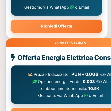
Gestione: via WhatsApp
o Email
Richiedi Offerta
Energia
Offerta Energia Elettrica Cons
Elettrica
consigliata
PUN + 0.006
Prezzo Indicizzato:
€/kW
Opzione energia verde:
0.008
€/kWh
e abbonamento mensile:
10.5€
Gestione: via WhatsApp
o Email