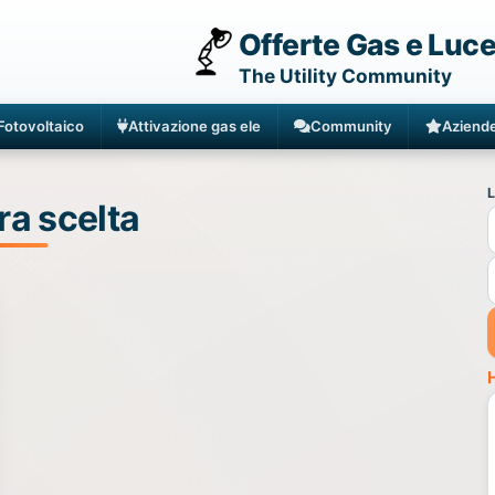
Offerte Gas e Luc
The Utility Community
Fotovoltaico
Attivazione gas ele
Community
Aziend
L
ra scelta