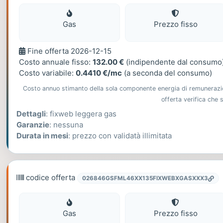
Gas
Gas
Prezzo fisso
Fine
Fine offerta 2026-12-15
offerta
Costo annuale fisso:
132.00 €
(indipendente dal consumo
Costo variabile:
0.4410 €/mc
(a seconda del consumo)
Costo annuo stimanto della sola componente energia di remunerazione
offerta verifica che
Dettagli
: fixweb leggera gas
Garanzie
: nessuna
Durata in mesi
: prezzo con validatà illimitata
codice offerta
026846GSFML46XX135FIXWEBXGASXXX3
Gas
Gas
Prezzo fisso