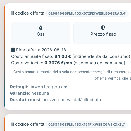
codice offerta
026846GSFML46XX072FIXWEBLEGGERAG
Gas
Gas
Prezzo fisso
Fine
Fine offerta 2026-08-18
offerta
Costo annuale fisso:
84.00 €
(indipendente dal consumo)
Costo variabile:
0.3976 €/mc
(a seconda del consumo)
Costo annuo stimanto della sola componente energia di remunerazione
offerta verifica che
Dettagli
: fixweb leggera gas
Garanzie
: nessuna
Durata in mesi
: prezzo con validatà illimitata
codice offerta
026846GSFML46XX191FIXWEBXGASXXX3