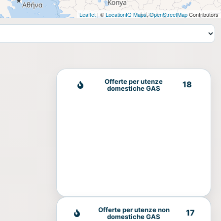
Leaflet
| ©
LocationIQ Maps
,
OpenStreetMap
Contributors
Offerte per utenze
18
domestiche GAS
Offerte per utenze non
17
domestiche GAS