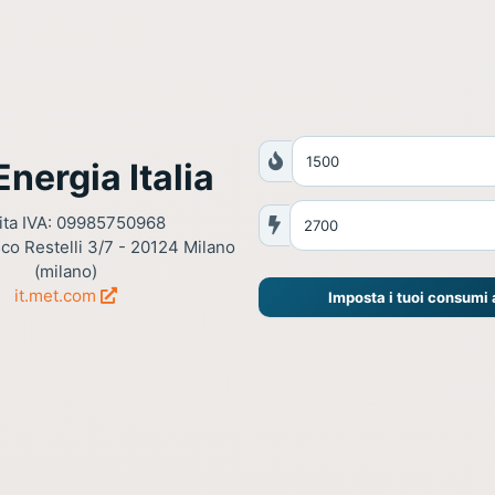
nergia Italia
ita IVA: 09985750968
co Restelli 3/7 - 20124 Milano
(milano)
it.met.com
Imposta i tuoi consumi