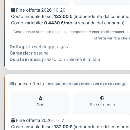
Fine
Fine offerta 2026-10-20
offerta
Costo annuale fisso:
132.00 €
(indipendente dal consumo
Costo variabile:
0.4430 €/mc
(a seconda del consumo)
Costo annuo stimanto della sola componente energia di remunerazione
offerta verifica che
Dettagli
: fixweb leggera gas
Garanzie
: nessuna
Durata in mesi
: prezzo con validatà illimitata
codice offerta
026846GSFML46XX163FIXWEBXGASXXX3
Gas
Gas
Prezzo fisso
Fine
Fine offerta 2026-11-17
offerta
Costo annuale fisso:
132.00 €
(indipendente dal consumo