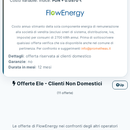
Costo variabile: indice:
PUN + 0.0570
€
Costo annuo stimanto della sola componente energia di remunerazione
alla società di vendita (esclusi oneri di sistema, distribuzione, iva,
imposte) per consumi di 2700 kWh annui. Prima di sottoscrivere
qualsiasi offerta verifica che sia disponibile anche nel comune di
pertinenza. Per confronto e suggerimenti
info@prometheas.it
Dettagli
: offerta riservata ai clienti domestico
Garanzie
: no
Durata in mesi
: 12 mesi
Ele
Offerte Ele - Clienti Non Domestici
Up
(11 offerte)
Le offerte di FlowEnergy nei confronti degli altri operatori