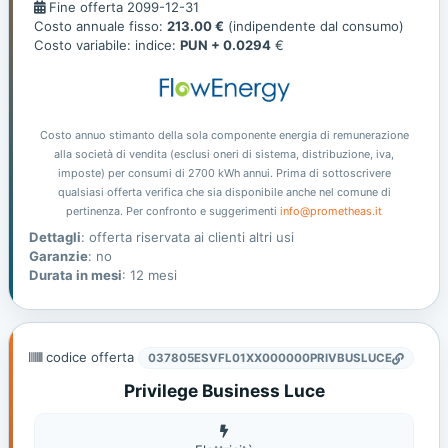
Fine
Fine offerta 2099-12-31
offerta
Costo annuale fisso:
213.00 €
(indipendente dal consumo)
Costo variabile: indice:
PUN + 0.0294
€
Costo annuo stimanto della sola componente energia di remunerazione
alla società di vendita (esclusi oneri di sistema, distribuzione, iva,
imposte) per consumi di 2700 kWh annui. Prima di sottoscrivere
qualsiasi offerta verifica che sia disponibile anche nel comune di
pertinenza. Per confronto e suggerimenti
info@prometheas.it
Dettagli
: offerta riservata ai clienti altri usi
Garanzie
: no
Durata in mesi
: 12 mesi
codice offerta
037805ESVFL01XX000000PRIVBUSLUCE
Privilege Business Luce
Elettricità