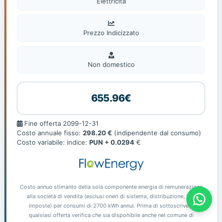
Elettricità
Prezzo Indicizzato
Non
domestic
Non domestico
655.96€
Fine
Fine offerta 2099-12-31
offerta
Costo annuale fisso:
298.20 €
(indipendente dal consumo)
Costo variabile: indice:
PUN + 0.0294
€
Costo annuo stimanto della sola componente energia di remunerazione
Offerte Gas E Luce - Prometheas
alla società di vendita (esclusi oneri di sistema, distribuzione, iva,
imposte) per consumi di 2700 kWh annui. Prima di sottoscrivere
qualsiasi offerta verifica che sia disponibile anche nel comune di