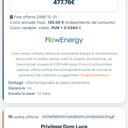
477.76€
Fine
Fine offerta 2099-12-31
offerta
Costo annuale fisso:
120.00 €
(indipendente dal consumo)
Costo variabile: indice:
PUN + 0.0364
€
Costo annuo stimanto della sola componente energia di remunerazione
alla società di vendita (esclusi oneri di sistema, distribuzione, iva,
imposte) per consumi di 2700 kWh annui. Prima di sottoscrivere
qualsiasi offerta verifica che sia disponibile anche nel comune di
pertinenza. Per confronto e suggerimenti
info@prometheas.it
Dettagli
: offerta riservata ai clienti domestico
Garanzie
: no
Durata in mesi
: 12 mesi
codice offerta
037805ESVFL14XXESVFL0100ES02L010
Privilege Dom Luce