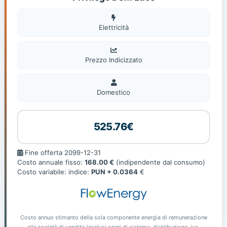
Elettricità
Elettricità
Prezzo Indicizzato
Domestico
Domestico
525.76€
Fine
Fine offerta 2099-12-31
offerta
Costo annuale fisso:
168.00 €
(indipendente dal consumo)
Costo variabile: indice:
PUN + 0.0364
€
Costo annuo stimanto della sola componente energia di remunerazione
alla società di vendita (esclusi oneri di sistema, distribuzione, iva,