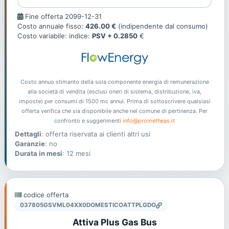
Fine
Fine offerta 2099-12-31
offerta
Costo annuale fisso:
426.00 €
(indipendente dal consumo)
Costo variabile: indice:
PSV + 0.2850
€
Costo annuo stimanto della sola componente energia di remunerazione
alla società di vendita (esclusi oneri di sistema, distribuzione, iva,
imposte) per consumi di 1500 mc annui. Prima di sottoscrivere qualsiasi
offerta verifica che sia disponibile anche nel comune di pertinenza. Per
confronto e suggerimenti
info@prometheas.it
Dettagli
: offerta riservata ai clienti altri usi
Garanzie
: no
Durata in mesi
: 12 mesi
codice offerta
037805GSVML04XX0DOMESTICOATTPLGDO
Attiva Plus Gas Bus