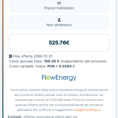
Prezzo Indicizzato
Non
domestic
Non domestico
525.76€
Fine
Fine offerta 2099-12-31
offerta
Costo annuale fisso:
168.00 €
(indipendente dal consumo)
Costo variabile: indice:
PUN + 0.0364
€
Costo annuo stimanto della sola componente energia di remunerazione
alla società di vendita (esclusi oneri di sistema, distribuzione, iva,
imposte) per consumi di 2700 kWh annui. Prima di sottoscrivere
qualsiasi offerta verifica che sia disponibile anche nel comune di
pertinenza. Per confronto e suggerimenti
info@prometheas.it
Dettagli
: offerta riservata ai clienti altri usi