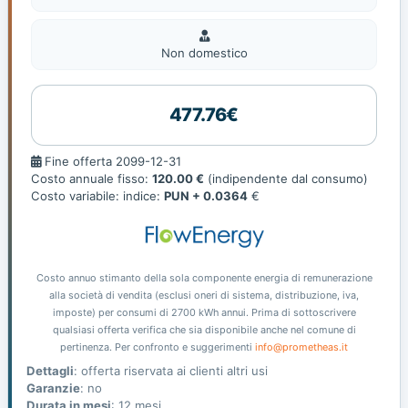
Non
domestic
Non domestico
477.76€
Fine
Fine offerta 2099-12-31
offerta
Costo annuale fisso:
120.00 €
(indipendente dal consumo)
Costo variabile: indice:
PUN + 0.0364
€
Costo annuo stimanto della sola componente energia di remunerazione
alla società di vendita (esclusi oneri di sistema, distribuzione, iva,
imposte) per consumi di 2700 kWh annui. Prima di sottoscrivere
qualsiasi offerta verifica che sia disponibile anche nel comune di
pertinenza. Per confronto e suggerimenti
info@prometheas.it
Dettagli
: offerta riservata ai clienti altri usi
Garanzie
: no
Durata in mesi
: 12 mesi