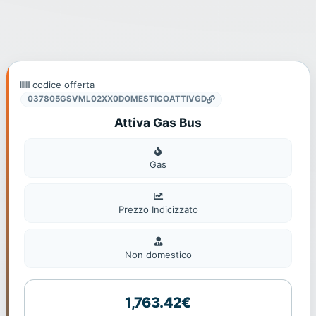
codice offerta
037805GSVML02XX0DOMESTICOATTIVGD
Attiva Gas Bus
Gas
Gas
Prezzo Indicizzato
Non
domestic
Non domestico
1,763.42€