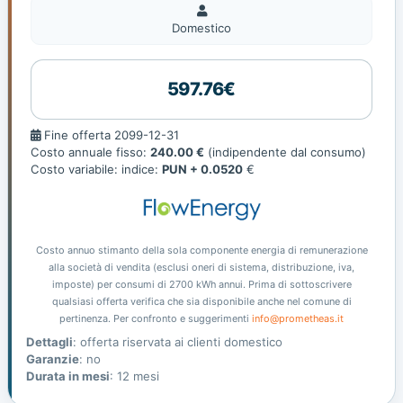
Domestico
Domestico
597.76€
Fine
Fine offerta 2099-12-31
offerta
Costo annuale fisso:
240.00 €
(indipendente dal consumo)
Costo variabile: indice:
PUN + 0.0520
€
Costo annuo stimanto della sola componente energia di remunerazione
alla società di vendita (esclusi oneri di sistema, distribuzione, iva,
imposte) per consumi di 2700 kWh annui. Prima di sottoscrivere
qualsiasi offerta verifica che sia disponibile anche nel comune di
pertinenza. Per confronto e suggerimenti
info@prometheas.it
Dettagli
: offerta riservata ai clienti domestico
Garanzie
: no
Durata in mesi
: 12 mesi