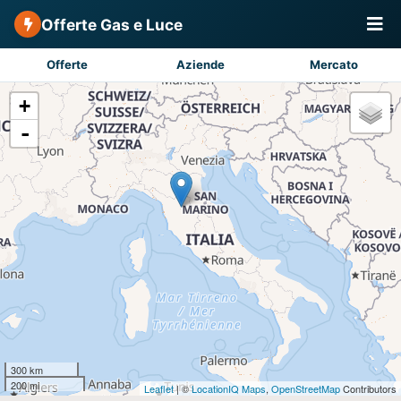
Offerte Gas e Luce
Offerte
Aziende
Mercato
+
-
300 km
200 mi
Leaflet
| ©
LocationIQ Maps
,
OpenStreetMap
Contributors