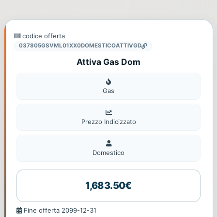
codice offerta
037805GSVML01XX0DOMESTICOATTIVGD
Attiva Gas Dom
Gas
Gas
Prezzo Indicizzato
Domestico
Domestico
1,683.50€
Fine
Fine offerta 2099-12-31