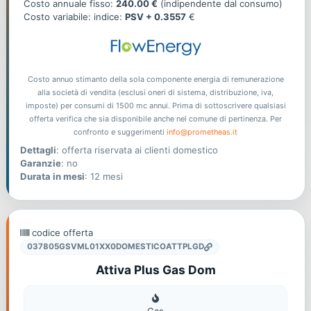
offerta
Costo annuale fisso:
240.00 €
(indipendente dal consumo)
Costo variabile: indice:
PSV + 0.3557
€
Costo annuo stimanto della sola componente energia di remunerazione
alla società di vendita (esclusi oneri di sistema, distribuzione, iva,
imposte) per consumi di 1500 mc annui. Prima di sottoscrivere qualsiasi
offerta verifica che sia disponibile anche nel comune di pertinenza. Per
confronto e suggerimenti
info@prometheas.it
Dettagli
: offerta riservata ai clienti domestico
Garanzie
: no
Durata in mesi
: 12 mesi
codice offerta
037805GSVML01XX0DOMESTICOATTPLGD
Attiva Plus Gas Dom
Gas
Gas