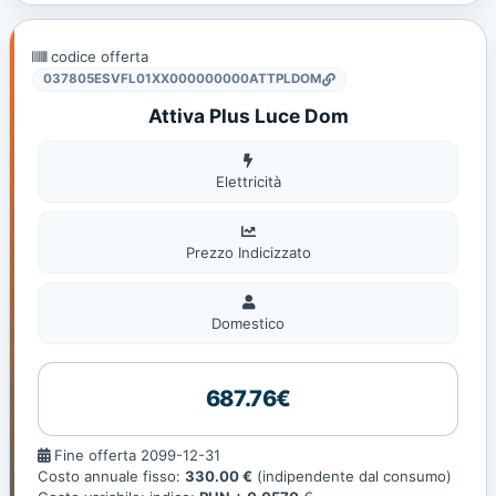
codice offerta
037805ESVFL01XX000000000ATTPLDOM
Attiva Plus Luce Dom
Elettricità
Elettricità
Prezzo Indicizzato
Domestico
Domestico
687.76€
Fine
Fine offerta 2099-12-31
offerta
Costo annuale fisso:
330.00 €
(indipendente dal consumo)