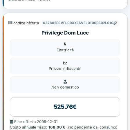
codice offerta
037805ESVFL09XXESVFL0100ES02L010
Privilege Dom Luce
Elettricità
Elettricità
Prezzo Indicizzato
Non
domestic
Non domestico
525.76€
Fine
Fine offerta 2099-12-31
offerta
Costo annuale fisso:
168.00 €
(indipendente dal consumo)