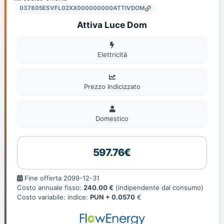
037805ESVFL02XX000000000ATTIVDOM
Attiva Luce Dom
Elettricità
Elettricità
Prezzo Indicizzato
Domestico
Domestico
597.76€
Fine
Fine offerta 2099-12-31
offerta
Costo annuale fisso:
240.00 €
(indipendente dal consumo)
Costo variabile: indice:
PUN + 0.0570
€