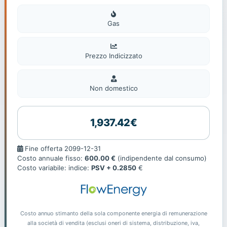
Gas
Gas
Prezzo Indicizzato
Non
domestic
Non domestico
1,937.42€
Fine
Fine offerta 2099-12-31
offerta
Costo annuale fisso:
600.00 €
(indipendente dal consumo)
Costo variabile: indice:
PSV + 0.2850
€
Costo annuo stimanto della sola componente energia di remunerazione
alla società di vendita (esclusi oneri di sistema, distribuzione, iva,