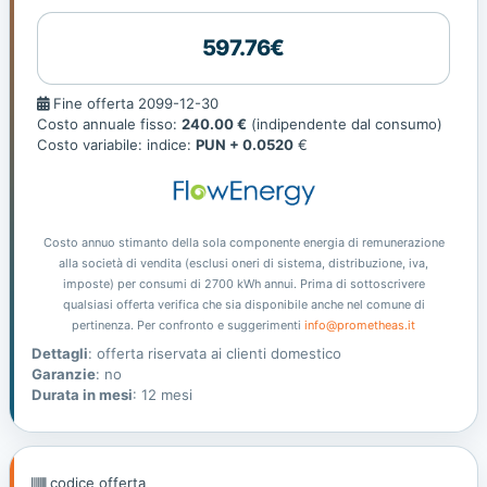
597.76€
Fine
Fine offerta 2099-12-30
offerta
Costo annuale fisso:
240.00 €
(indipendente dal consumo)
Costo variabile: indice:
PUN + 0.0520
€
Costo annuo stimanto della sola componente energia di remunerazione
alla società di vendita (esclusi oneri di sistema, distribuzione, iva,
imposte) per consumi di 2700 kWh annui. Prima di sottoscrivere
qualsiasi offerta verifica che sia disponibile anche nel comune di
pertinenza. Per confronto e suggerimenti
info@prometheas.it
Dettagli
: offerta riservata ai clienti domestico
Garanzie
: no
Durata in mesi
: 12 mesi
codice offerta