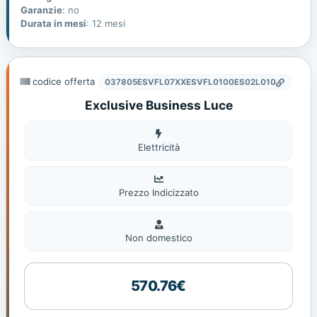
Garanzie
: no
Durata in mesi
: 12 mesi
codice offerta
037805ESVFL07XXESVFL0100ES02L010
Exclusive Business Luce
Elettricità
Elettricità
Prezzo Indicizzato
Non
domestic
Non domestico
570.76€