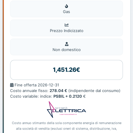
Gas
Gas
Prezzo Indicizzato
Non
domestic
Non domestico
1,451.26€
Fine
Fine offerta 2026-12-31
offerta
Costo annuale fisso:
278.04 €
(indipendente dal consumo)
Costo variabile: indice:
PSBIL + 0.2120
€
Costo annuo stimanto della sola componente energia di remunerazione
alla società di vendita (esclusi oneri di sistema, distribuzione, iva,