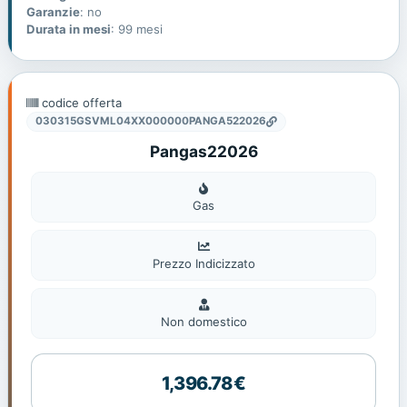
Garanzie
: no
Durata in mesi
: 99 mesi
codice offerta
030315GSVML04XX000000PANGA522026
Pangas22026
Gas
Gas
Prezzo Indicizzato
Non
domestic
Non domestico
1,396.78€