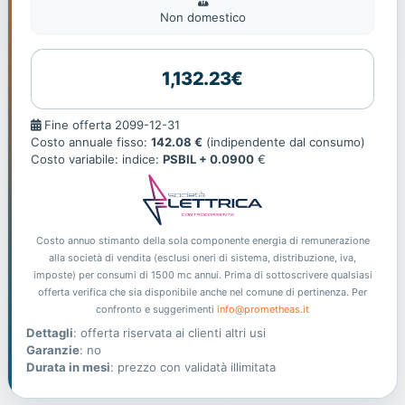
domestic
Non domestico
1,132.23€
Fine
Fine offerta 2099-12-31
offerta
Costo annuale fisso:
142.08 €
(indipendente dal consumo)
Costo variabile: indice:
PSBIL + 0.0900
€
Costo annuo stimanto della sola componente energia di remunerazione
alla società di vendita (esclusi oneri di sistema, distribuzione, iva,
imposte) per consumi di 1500 mc annui. Prima di sottoscrivere qualsiasi
offerta verifica che sia disponibile anche nel comune di pertinenza. Per
confronto e suggerimenti
info@prometheas.it
Dettagli
: offerta riservata ai clienti altri usi
Garanzie
: no
Durata in mesi
: prezzo con validatà illimitata