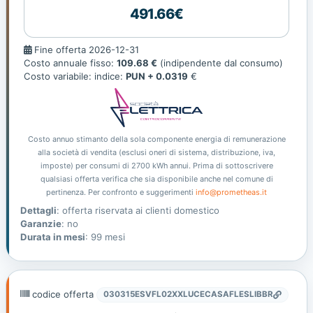
491.66€
Fine
Fine offerta 2026-12-31
offerta
Costo annuale fisso:
109.68 €
(indipendente dal consumo)
Costo variabile: indice:
PUN + 0.0319
€
Costo annuo stimanto della sola componente energia di remunerazione
alla società di vendita (esclusi oneri di sistema, distribuzione, iva,
imposte) per consumi di 2700 kWh annui. Prima di sottoscrivere
qualsiasi offerta verifica che sia disponibile anche nel comune di
pertinenza. Per confronto e suggerimenti
info@prometheas.it
Dettagli
: offerta riservata ai clienti domestico
Garanzie
: no
Durata in mesi
: 99 mesi
codice offerta
030315ESVFL02XXLUCECASAFLESLIBBR