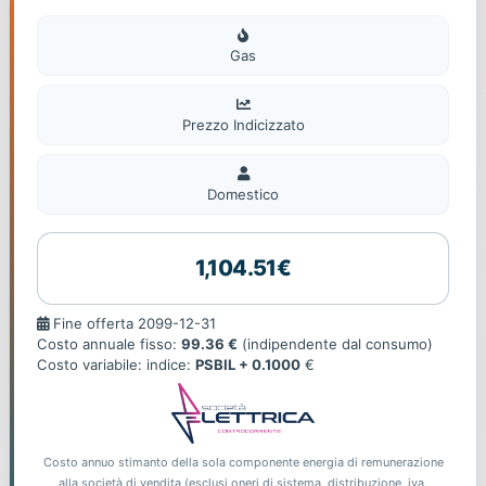
Gas
Gas
Prezzo Indicizzato
Domestico
Domestico
1,104.51€
Fine
Fine offerta 2099-12-31
offerta
Costo annuale fisso:
99.36 €
(indipendente dal consumo)
Costo variabile: indice:
PSBIL + 0.1000
€
Costo annuo stimanto della sola componente energia di remunerazione
alla società di vendita (esclusi oneri di sistema, distribuzione, iva,