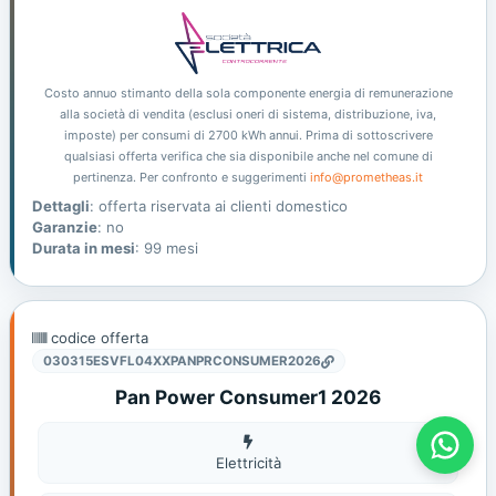
Costo annuo stimanto della sola componente energia di remunerazione
alla società di vendita (esclusi oneri di sistema, distribuzione, iva,
imposte) per consumi di 2700 kWh annui. Prima di sottoscrivere
qualsiasi offerta verifica che sia disponibile anche nel comune di
pertinenza. Per confronto e suggerimenti
info@prometheas.it
Dettagli
: offerta riservata ai clienti domestico
Garanzie
: no
Durata in mesi
: 99 mesi
codice offerta
030315ESVFL04XXPANPRCONSUMER2026
Pan Power Consumer1 2026
Offerte Gas E Luce - Prometheas
Elettricità
Elettricità