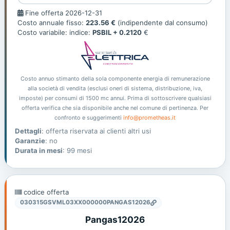
Fine
Fine offerta 2026-12-31
offerta
Costo annuale fisso:
223.56 €
(indipendente dal consumo)
Costo variabile: indice:
PSBIL + 0.2120
€
Costo annuo stimanto della sola componente energia di remunerazione
alla società di vendita (esclusi oneri di sistema, distribuzione, iva,
imposte) per consumi di 1500 mc annui. Prima di sottoscrivere qualsiasi
offerta verifica che sia disponibile anche nel comune di pertinenza. Per
confronto e suggerimenti
info@prometheas.it
Dettagli
: offerta riservata ai clienti altri usi
Garanzie
: no
Durata in mesi
: 99 mesi
codice offerta
030315GSVML03XX000000PANGAS12026
Pangas12026