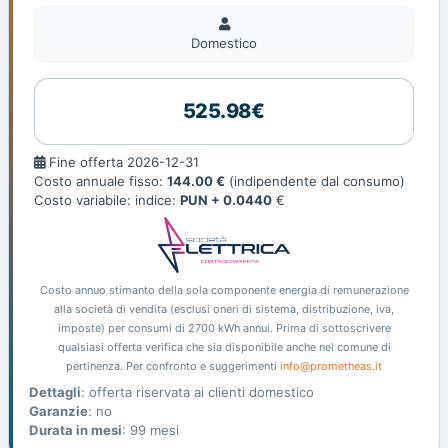
Domestico
Domestico
525.98€
Fine
Fine offerta 2026-12-31
offerta
Costo annuale fisso:
144.00 €
(indipendente dal consumo)
Costo variabile: indice:
PUN + 0.0440
€
Costo annuo stimanto della sola componente energia di remunerazione
alla società di vendita (esclusi oneri di sistema, distribuzione, iva,
imposte) per consumi di 2700 kWh annui. Prima di sottoscrivere
qualsiasi offerta verifica che sia disponibile anche nel comune di
pertinenza. Per confronto e suggerimenti
info@prometheas.it
Dettagli
: offerta riservata ai clienti domestico
Garanzie
: no
Durata in mesi
: 99 mesi