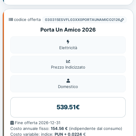
codice offerta
030315ESVFL03XX0PORTAUNAMICO2126
Porta Un Amico 2026
Elettricità
Elettricità
Prezzo Indicizzato
Domestico
Domestico
539.51€
Fine
Fine offerta 2026-12-31
offerta
Costo annuale fisso:
154.56 €
(indipendente dal consumo)
Costo variabile: indice:
PUN + 0.0224
€