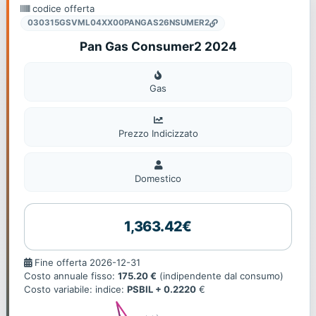
codice offerta
030315GSVML04XX00PANGAS26NSUMER2
Pan Gas Consumer2 2024
Gas
Gas
Prezzo Indicizzato
Domestico
Domestico
1,363.42€
Fine
Fine offerta 2026-12-31
offerta
Costo annuale fisso:
175.20 €
(indipendente dal consumo)
Costo variabile: indice:
PSBIL + 0.2220
€