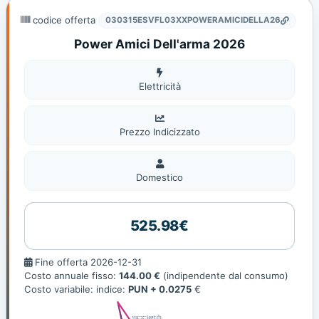
codice offerta
030315ESVFL03XXPOWERAMICIDELLA26
Power Amici Dell'arma 2026
Elettricità
Elettricità
Prezzo Indicizzato
Domestico
Domestico
525.98€
Fine
Fine offerta 2026-12-31
offerta
Costo annuale fisso:
144.00 €
(indipendente dal consumo)
Costo variabile: indice:
PUN + 0.0275
€