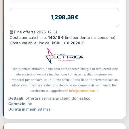
1,298.38€
Fine
Fine offerta 2026-12-31
offerta
Costo annuale fisso:
140.16 €
(indipendente dal consumo)
Costo variabile: indice:
PSBIL + 0.2020
€
Costo annuo stimanto della sola componente energia di remunerazione
alla società di vendita (esclusi oneri di sistema, distribuzione, iva,
imposte) per consumi di 1500 mc annui. Prima di sottoscrivere qualsiasi
offerta verifica che sia disponibile anche nel comune di pertinenza. Per
confronto e suggerimenti
info@prometheas.it
Dettagli
: offerta riservata ai clienti domestico
Garanzie
: no
Durata in mesi
: 99 mesi