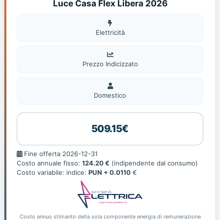
Luce Casa Flex Libera 2026
Elettricità
Elettricità
Prezzo Indicizzato
Domestico
Domestico
509.15€
Fine
Fine offerta 2026-12-31
offerta
Costo annuale fisso:
124.20 €
(indipendente dal consumo)
Costo variabile: indice:
PUN + 0.0110
€
Costo annuo stimanto della sola componente energia di remunerazione