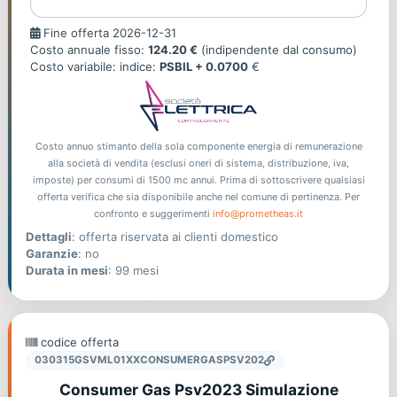
Fine
Fine offerta 2026-12-31
offerta
Costo annuale fisso:
124.20 €
(indipendente dal consumo)
Costo variabile: indice:
PSBIL + 0.0700
€
Costo annuo stimanto della sola componente energia di remunerazione
alla società di vendita (esclusi oneri di sistema, distribuzione, iva,
imposte) per consumi di 1500 mc annui. Prima di sottoscrivere qualsiasi
offerta verifica che sia disponibile anche nel comune di pertinenza. Per
confronto e suggerimenti
info@prometheas.it
Dettagli
: offerta riservata ai clienti domestico
Garanzie
: no
Durata in mesi
: 99 mesi
codice offerta
030315GSVML01XXCONSUMERGASPSV202
Consumer Gas Psv2023 Simulazione