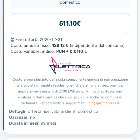
Domestico
511.10€
Fine
Fine offerta 2026-12-31
offerta
Costo annuale fisso:
129.12 €
(indipendente dal consumo)
Costo variabile: indice:
PUN + 0.0110
€
Costo annuo stimanto della sola componente energia di remunerazione
alla società di vendita (esclusi oneri di sistema, distribuzione, iva,
imposte) per consumi di 2700 kWh annui. Prima di sottoscrivere
qualsiasi offerta verifica che sia disponibile anche nel comune di
pertinenza. Per confronto e suggerimenti
info@prometheas.it
Dettagli
: offerta riservata ai clienti domestico
Garanzie
: no
Durata in mesi
: 99 mesi