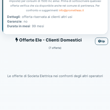
imposte) per consumi di 1500 mc annui. Prima di sottoscrivere qualsiasi
offerta verifica che sia disponibile anche nel comune di pertinenza. Per
confronto e suggerimenti
info@prometheas.it
Dettagli
: offerta riservata ai clienti altri usi
Garanzie
: no
Durata in mesi
: 99 mesi
Ele
Offerte Ele - Clienti Domestici
Up
(7 offerte)
Le offerte di Societa Elettrica nei confronti degli altri operatori