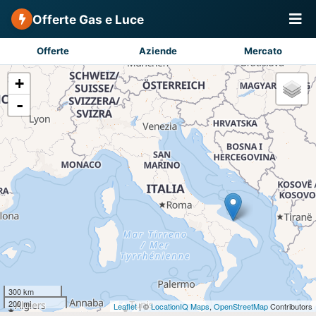
Offerte Gas e Luce
Offerte
Aziende
Mercato
+
-
300 km
200 mi
Leaflet
| ©
LocationIQ Maps
,
OpenStreetMap
Contributors