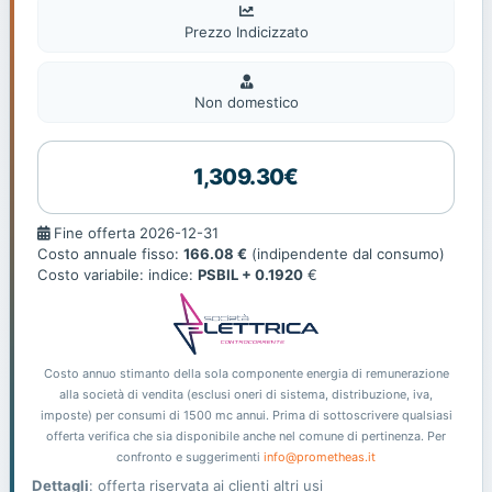
Prezzo Indicizzato
Non
domestic
Non domestico
1,309.30€
Fine
Fine offerta 2026-12-31
offerta
Costo annuale fisso:
166.08 €
(indipendente dal consumo)
Costo variabile: indice:
PSBIL + 0.1920
€
Costo annuo stimanto della sola componente energia di remunerazione
alla società di vendita (esclusi oneri di sistema, distribuzione, iva,
imposte) per consumi di 1500 mc annui. Prima di sottoscrivere qualsiasi
offerta verifica che sia disponibile anche nel comune di pertinenza. Per
confronto e suggerimenti
info@prometheas.it
Dettagli
: offerta riservata ai clienti altri usi