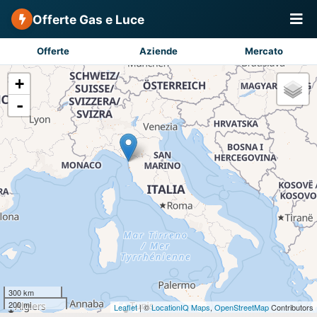
Offerte Gas e Luce
Offerte
Aziende
Mercato
+
-
300 km
200 mi
Leaflet
| ©
LocationIQ Maps
,
OpenStreetMap
Contributors