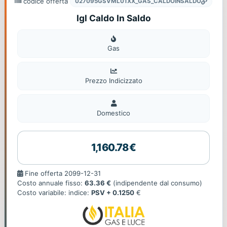
codice offerta
027095GSVML01XX_GAS_CALDOINSALDO
Igl Caldo In Saldo
Gas
Gas
Prezzo Indicizzato
Domestico
Domestico
1,160.78€
Fine
Fine offerta 2099-12-31
offerta
Costo annuale fisso:
63.36 €
(indipendente dal consumo)
Costo variabile: indice:
PSV + 0.1250
€