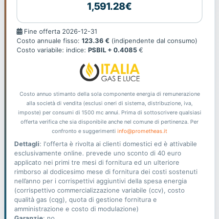
1,591.28€
Fine
Fine offerta 2026-12-31
offerta
Costo annuale fisso:
123.36 €
(indipendente dal consumo)
Costo variabile: indice:
PSBIL + 0.4085
€
Costo annuo stimanto della sola componente energia di remunerazione
alla società di vendita (esclusi oneri di sistema, distribuzione, iva,
imposte) per consumi di 1500 mc annui. Prima di sottoscrivere qualsiasi
offerta verifica che sia disponibile anche nel comune di pertinenza. Per
confronto e suggerimenti
info@prometheas.it
Dettagli
: l'offerta è rivolta ai clienti domestici ed è attivabile
esclusivamente online. prevede uno sconto di 40 euro
applicato nei primi tre mesi di fornitura ed un ulteriore
rimborso al dodicesimo mese di fornitura dei costi sostenuti
nell’anno per i corrispettivi aggiuntivi della spesa energia
(corrispettivo commercializzazione variabile (ccv), costo
qualità gas (cqg), quota di gestione fornitura e
amministrazione e costo di modulazione)
Garanzie
: no