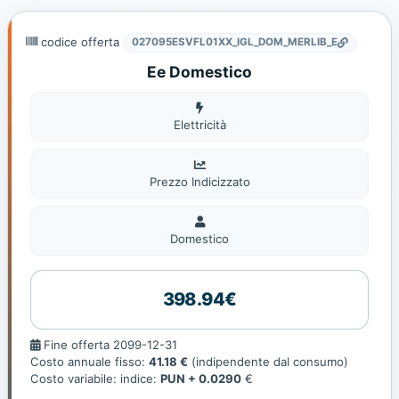
codice offerta
027095ESVFL01XX_IGL_DOM_MERLIB_E
Ee Domestico
Elettricità
Elettricità
Prezzo Indicizzato
Domestico
Domestico
398.94€
Fine
Fine offerta 2099-12-31
offerta
Costo annuale fisso:
41.18 €
(indipendente dal consumo)
Costo variabile: indice:
PUN + 0.0290
€