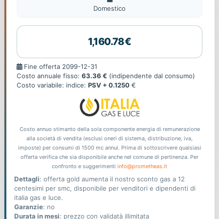
Domestico
1,160.78€
Fine
Fine offerta 2099-12-31
offerta
Costo annuale fisso:
63.36 €
(indipendente dal consumo)
Costo variabile: indice:
PSV + 0.1250
€
Costo annuo stimanto della sola componente energia di remunerazione
alla società di vendita (esclusi oneri di sistema, distribuzione, iva,
imposte) per consumi di 1500 mc annui. Prima di sottoscrivere qualsiasi
offerta verifica che sia disponibile anche nel comune di pertinenza. Per
confronto e suggerimenti
info@prometheas.it
Dettagli
: offerta gold aumenta il nostro sconto gas a 12
centesimi per smc, disponibile per venditori e dipendenti di
italia gas e luce.
Garanzie
: no
Durata in mesi
: prezzo con validatà illimitata