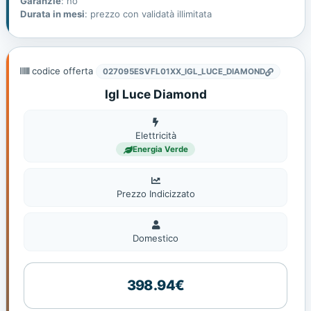
Garanzie
: no
Durata in mesi
: prezzo con validatà illimitata
codice offerta
027095ESVFL01XX_IGL_LUCE_DIAMOND
Igl Luce Diamond
Elettricità
Elettricità
Energia Verde
Prezzo Indicizzato
Domestico
Domestico
398.94€