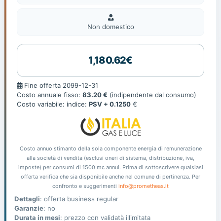
Non
domestic
Non domestico
1,180.62€
Fine
Fine offerta 2099-12-31
offerta
Costo annuale fisso:
83.20 €
(indipendente dal consumo)
Costo variabile: indice:
PSV + 0.1250
€
Costo annuo stimanto della sola componente energia di remunerazione
alla società di vendita (esclusi oneri di sistema, distribuzione, iva,
imposte) per consumi di 1500 mc annui. Prima di sottoscrivere qualsiasi
offerta verifica che sia disponibile anche nel comune di pertinenza. Per
confronto e suggerimenti
info@prometheas.it
Dettagli
: offerta business regular
Garanzie
: no
Durata in mesi
: prezzo con validatà illimitata