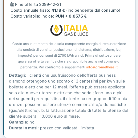
Fine
Fine offerta 2099-12-31
offerta
Costo annuale fisso:
41.18 €
(indipendente dal consumo)
Costo variabile: indice:
PUN + 0.0575
€
Costo annuo stimanto della sola componente energia di remunerazione
alla società di vendita (esclusi oneri di sistema, distribuzione, iva,
imposte) per consumi di 2700 kWh annui. Prima di sottoscrivere
qualsiasi offerta verifica che sia disponibile anche nel comune di
pertinenza. Per confronto e suggerimenti
info@prometheas.it
Dettagli
: i clienti che usufruiscono dell’offerta business
diamond ottengono uno sconto di 3 centesimi per kwh sulle
bollette elettriche per 12 mesi. l’offerta può essere applicata
solo alle nuove utenze elettriche che soddisfano uno o più
dei seguenti prerequisiti: a. il cliente ha un gruppo di 10 o più
utenze, possono essere utenze commerciali e/o domestiche
(gas/elettriche). b. la fatturazione totale di tutte le utenze del
cliente supera i 10.000 euro al mese.
Garanzie
: no
Durata in mesi
: prezzo con validatà illimitata