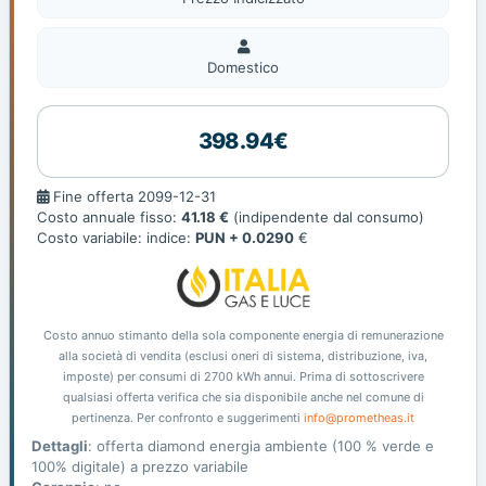
Domestico
Domestico
398.94€
Fine
Fine offerta 2099-12-31
offerta
Costo annuale fisso:
41.18 €
(indipendente dal consumo)
Costo variabile: indice:
PUN + 0.0290
€
Costo annuo stimanto della sola componente energia di remunerazione
alla società di vendita (esclusi oneri di sistema, distribuzione, iva,
imposte) per consumi di 2700 kWh annui. Prima di sottoscrivere
qualsiasi offerta verifica che sia disponibile anche nel comune di
pertinenza. Per confronto e suggerimenti
info@prometheas.it
Dettagli
: offerta diamond energia ambiente (100 % verde e
100% digitale) a prezzo variabile