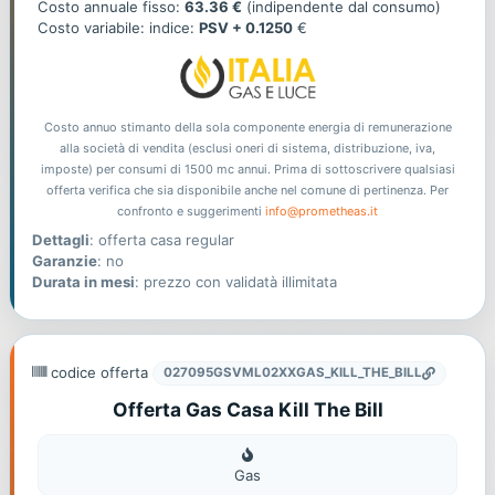
offerta
Costo annuale fisso:
63.36 €
(indipendente dal consumo)
Costo variabile: indice:
PSV + 0.1250
€
Costo annuo stimanto della sola componente energia di remunerazione
alla società di vendita (esclusi oneri di sistema, distribuzione, iva,
imposte) per consumi di 1500 mc annui. Prima di sottoscrivere qualsiasi
offerta verifica che sia disponibile anche nel comune di pertinenza. Per
confronto e suggerimenti
info@prometheas.it
Dettagli
: offerta casa regular
Garanzie
: no
Durata in mesi
: prezzo con validatà illimitata
codice offerta
027095GSVML02XXGAS_KILL_THE_BILL
Offerta Gas Casa Kill The Bill
Gas
Gas