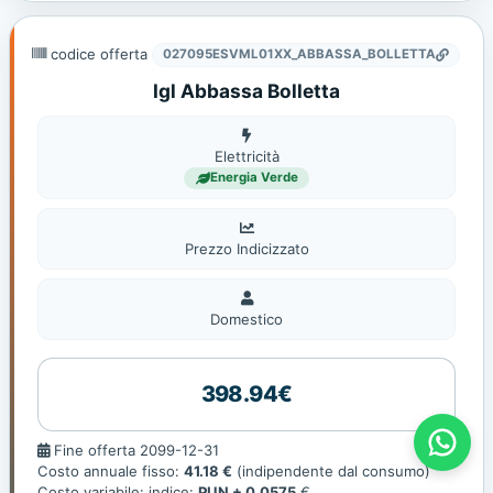
codice offerta
027095ESVML01XX_ABBASSA_BOLLETTA
Igl Abbassa Bolletta
Elettricità
Elettricità
Energia Verde
Prezzo Indicizzato
Domestico
Domestico
398.94€
Offerte Gas E Luce - Prometheas
Fine
Fine offerta 2099-12-31
offerta
Costo annuale fisso:
41.18 €
(indipendente dal consumo)
Costo variabile: indice:
PUN + 0.0575
€