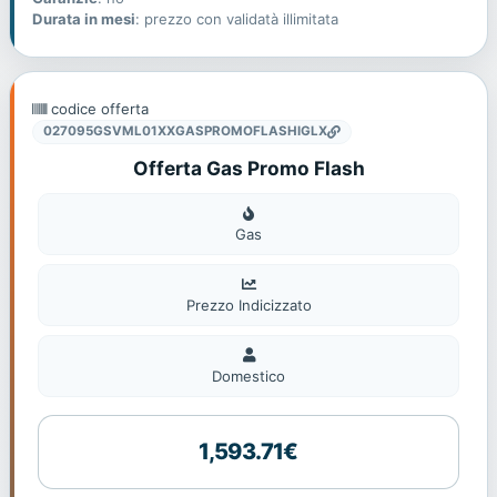
Durata in mesi
: prezzo con validatà illimitata
codice offerta
027095GSVML01XXGASPROMOFLASHIGLX
Offerta Gas Promo Flash
Gas
Gas
Prezzo Indicizzato
Domestico
Domestico
1,593.71€