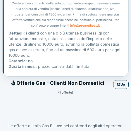
Costo annuo stimanto della sola componente energia di remunerazione
alla società di vendita (esclusi oneri di sistema, distribuzione, iva,
imposte) per consumi di 1500 mc annui. Prima di sottoscrivere qualsiasi
offerta verifica che sia disponibile anche nel comune di pertinenza. Per
confronto e suggerimenti
info@prometheas.it
Dettagli
: i clienti con una o più utenze business igl con
fatturazione mensile, data dalla somma dell'importo delle
utenze, di almeno 10000 euro, avranno la bolletta domestica
gas o luce azzerata, fino ad un massimo di 500 euro per ogni
10000 euro.
Garanzie
: no
Durata in mesi
: prezzo con validatà illimitata
Gas
Offerte Gas - Clienti Non Domestici
Up
(1 offerte)
Le offerte di Italia Gas E Luce nei confronti degli altri operatori