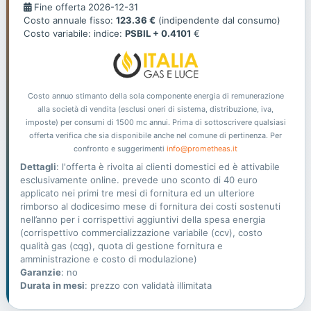
Fine
Fine offerta 2026-12-31
offerta
Costo annuale fisso:
123.36 €
(indipendente dal consumo)
Costo variabile: indice:
PSBIL + 0.4101
€
Costo annuo stimanto della sola componente energia di remunerazione
alla società di vendita (esclusi oneri di sistema, distribuzione, iva,
imposte) per consumi di 1500 mc annui. Prima di sottoscrivere qualsiasi
offerta verifica che sia disponibile anche nel comune di pertinenza. Per
confronto e suggerimenti
info@prometheas.it
Dettagli
: l'offerta è rivolta ai clienti domestici ed è attivabile
esclusivamente online. prevede uno sconto di 40 euro
applicato nei primi tre mesi di fornitura ed un ulteriore
rimborso al dodicesimo mese di fornitura dei costi sostenuti
nell’anno per i corrispettivi aggiuntivi della spesa energia
(corrispettivo commercializzazione variabile (ccv), costo
qualità gas (cqg), quota di gestione fornitura e
amministrazione e costo di modulazione)
Garanzie
: no
Durata in mesi
: prezzo con validatà illimitata