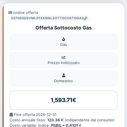
codice offerta
027095GSVML01XXXIGLSOTTOCOSTOGAS
Offerta Sottocosto Gas
Gas
Gas
Prezzo Indicizzato
Domestico
Domestico
1,593.71€
Fine
Fine offerta 2026-12-31
offerta
Costo annuale fisso:
123.36 €
(indipendente dal consumo)
Costo variabile: indice:
PSBIL + 0.4101
€