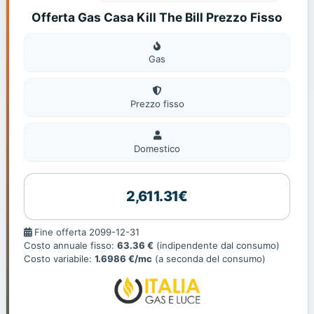
Offerta Gas Casa Kill The Bill Prezzo Fisso
Gas
Gas
Prezzo fisso
Domestico
Domestico
2,611.31€
Fine
Fine offerta 2099-12-31
offerta
Costo annuale fisso:
63.36 €
(indipendente dal consumo)
Costo variabile:
1.6986 €/mc
(a seconda del consumo)