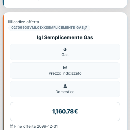
codice offerta
027095GSVML01XXSEMPLICEMENTE_GAS
Igl Semplicemente Gas
Gas
Gas
Prezzo Indicizzato
Domestico
Domestico
1,160.78€
Fine
Fine offerta 2099-12-31