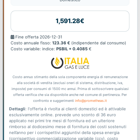
1,591.28€
Fine
Fine offerta 2026-12-31
offerta
Costo annuale fisso:
123.36 €
(indipendente dal consumo)
Costo variabile: indice:
PSBIL + 0.4085
€
Costo annuo stimanto della sola componente energia di remunerazione
alla società di vendita (esclusi oneri di sistema, distribuzione, iva,
imposte) per consumi di 1500 mc annui. Prima di sottoscrivere qualsiasi
offerta verifica che sia disponibile anche nel comune di pertinenza. Per
confronto e suggerimenti
info@prometheas.it
Dettagli
: l'offerta è rivolta ai clienti domestici ed è attivabile
esclusivamente online. prevede uno sconto di 36 euro
applicato nei primi tre mesi di fornitura ed un ulteriore
rimborso al dodicesimo mese di fornitura dei costi sostenuti
nell’anno per i corrispettivi aggiuntivi della spesa energia
(corrispettivo commercializzazione variabile (ccv), costo