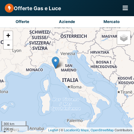
Offerte Gas e Luce
Offerte
Aziende
Mercato
+
-
300 km
200 mi
Leaflet
| ©
LocationIQ Maps
,
OpenStreetMap
Contributors