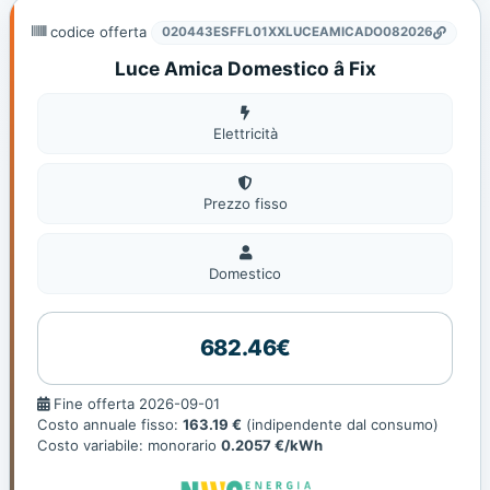
codice offerta
020443ESFFL01XXLUCEAMICADO082026
Luce Amica Domestico â Fix
Elettricità
Elettricità
Prezzo fisso
Domestico
Domestico
682.46€
Fine
Fine offerta 2026-09-01
offerta
Costo annuale fisso:
163.19 €
(indipendente dal consumo)
Costo variabile: monorario
0.2057 €/kWh