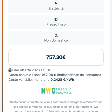
Elettricità
Elettricità
Prezzo fisso
Non
domestic
Non domestico
757.30€
Fine
Fine offerta 2026-09-01
offerta
Costo annuale fisso:
162.08 €
(indipendente dal consumo)
Costo variabile: monorario
0.2428 €/kWh
Costo annuo stimanto della sola componente energia di remunerazione
alla società di vendita (esclusi oneri di sistema, distribuzione, iva,
imposte) per consumi di 2700 kWh annui. Prima di sottoscrivere