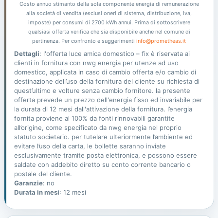
Costo annuo stimanto della sola componente energia di remunerazione
alla società di vendita (esclusi oneri di sistema, distribuzione, iva,
imposte) per consumi di 2700 kWh annui. Prima di sottoscrivere
qualsiasi offerta verifica che sia disponibile anche nel comune di
pertinenza. Per confronto e suggerimenti
info@prometheas.it
Dettagli
: l'offerta luce amica domestico – fix è riservata ai
clienti in fornitura con nwg energia per utenze ad uso
domestico, applicata in caso di cambio offerta e/o cambio di
destinazione dell’uso della fornitura del cliente su richiesta di
quest’ultimo e volture senza cambio fornitore. la presente
offerta prevede un prezzo dell'energia fisso ed invariabile per
la durata di 12 mesi dall'attivazione della fornitura. l’energia
fornita proviene al 100% da fonti rinnovabili garantite
all’origine, come specificato da nwg energia nel proprio
statuto societario. per tutelare ulteriormente l’ambiente ed
evitare l’uso della carta, le bollette saranno inviate
esclusivamente tramite posta elettronica, e possono essere
saldate con addebito diretto su conto corrente bancario o
postale del cliente.
Garanzie
: no
Durata in mesi
: 12 mesi