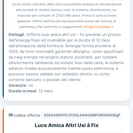
Costo annuo stimanto della sola componente energia di remunerazione
alla società di vendita (esclusi oneri di sistema, distribuzione, iva,
imposte) per consumi di 2700 kWh annui. Prima di sottoscrivere
qualsiasi offerta verifica che sia disponibile anche nel comune di
pertinenza. Per confronto e suggerimenti
info@prometheas.it
Dettagli
: l’offerta luce amica altri usi – fix prevede un prezzo
dell'energia fisso ed invariabile per la durata di 12 mesi
dall'attivazione della fornitura. l’energia fornita proviene al
100% da fonti rinnovabili garantite all’origine, come specificato
da nwg energia nel proprio statuto societario. per tutelare
ulteriormente l’ambiente ed evitare l’uso della carta, le bollette
saranno inviate esclusivamente tramite posta elettronica, e
possono essere saldate con addebito diretto su conto
corrente bancario o postale del cliente.
Garanzie
: no
Durata in mesi
: 12 mesi
codice offerta
020443ESFFL01XXLAAAUUINFOR082026
Luce Amica Altri Usi â Fix