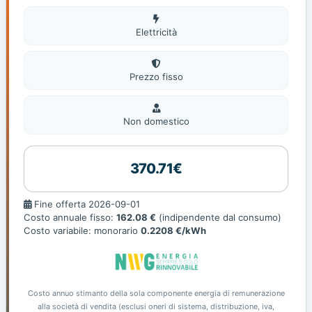
Elettricità
Elettricità
Prezzo fisso
Non
domestic
Non domestico
370.71€
Fine
Fine offerta 2026-09-01
offerta
Costo annuale fisso:
162.08 €
(indipendente dal consumo)
Costo variabile: monorario
0.2208 €/kWh
Costo annuo stimanto della sola componente energia di remunerazione
alla società di vendita (esclusi oneri di sistema, distribuzione, iva,