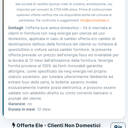
alla società di vendita (esclusi oneri di sistema, distribuzione, iva,
imposte) per consumi di 2700 kWh annui. Prima di sottoscrivere
qualsiasi offerta verifica che sia disponibile anche nel comune di
pertinenza. Per confronto e suggerimenti
info@prometheas.it
Dettagli
: l'offerta luce amica domestico – fix è riservata ai
clienti in fornitura con nwg energia per utenze ad uso
domestico, applicata in caso di cambio offerta e/o cambio di
destinazione dell’uso della fornitura del cliente su richiesta di
quest’ultimo e volture senza cambio fornitore. la presente
offerta prevede un prezzo dell'energia fisso ed invariabile per
la durata di 12 mesi dall'attivazione della fornitura. l’energia
fornita proviene al 100% da fonti rinnovabili garantite
all’origine, come specificato da nwg energia nel proprio
statuto societario. per tutelare ulteriormente l’ambiente ed
evitare l’uso della carta, le bollette saranno inviate
esclusivamente tramite posta elettronica, e possono essere
saldate con addebito diretto su conto corrente bancario o
postale del cliente.
Garanzie
: no
Durata in mesi
: 12 mesi
Ele
Offerte Ele - Clienti Non Domestici
Up