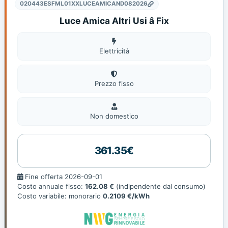
020443ESFML01XXLUCEAMICAND082026
Luce Amica Altri Usi â Fix
Elettricità
Elettricità
Prezzo fisso
Non
domestic
Non domestico
361.35€
Fine
Fine offerta 2026-09-01
offerta
Costo annuale fisso:
162.08 €
(indipendente dal consumo)
Costo variabile: monorario
0.2109 €/kWh