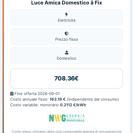
Luce Amica Domestico â Fix
Elettricità
Elettricità
Prezzo fisso
Domestico
Domestico
708.36€
Fine
Fine offerta 2026-09-01
offerta
Costo annuale fisso:
163.19 €
(indipendente dal consumo)
Costo variabile: monorario
0.2112 €/kWh
Costo annuo stimanto della sola componente energia di remunerazione