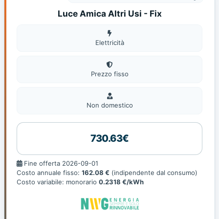
Luce Amica Altri Usi - Fix
Elettricità
Elettricità
Prezzo fisso
Non
domestic
Non domestico
730.63€
Fine
Fine offerta 2026-09-01
offerta
Costo annuale fisso:
162.08 €
(indipendente dal consumo)
Costo variabile: monorario
0.2318 €/kWh