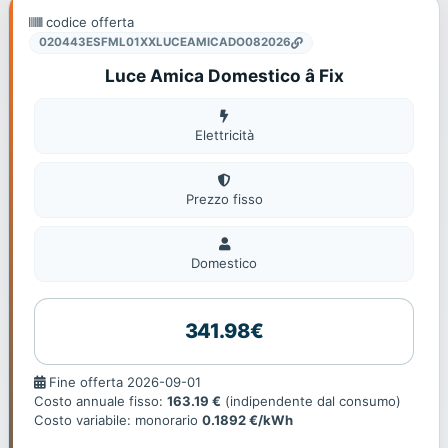
codice offerta
020443ESFML01XXLUCEAMICADO082026
Luce Amica Domestico â Fix
Elettricità
Elettricità
Prezzo fisso
Domestico
Domestico
341.98€
Fine
Fine offerta 2026-09-01
offerta
Costo annuale fisso:
163.19 €
(indipendente dal consumo)
Costo variabile: monorario
0.1892 €/kWh