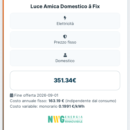
Luce Amica Domestico â Fix
Elettricità
Elettricità
Prezzo fisso
Domestico
Domestico
351.34€
Fine
Fine offerta 2026-09-01
offerta
Costo annuale fisso:
163.19 €
(indipendente dal consumo)
Costo variabile: monorario
0.1991 €/kWh