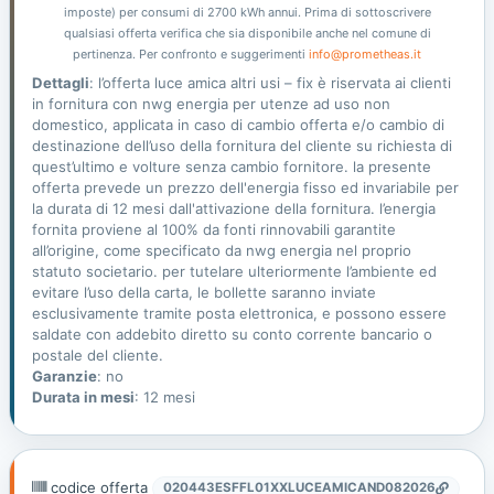
imposte) per consumi di 2700 kWh annui. Prima di sottoscrivere
qualsiasi offerta verifica che sia disponibile anche nel comune di
pertinenza. Per confronto e suggerimenti
info@prometheas.it
Dettagli
: l’offerta luce amica altri usi – fix è riservata ai clienti
in fornitura con nwg energia per utenze ad uso non
domestico, applicata in caso di cambio offerta e/o cambio di
destinazione dell’uso della fornitura del cliente su richiesta di
quest’ultimo e volture senza cambio fornitore. la presente
offerta prevede un prezzo dell'energia fisso ed invariabile per
la durata di 12 mesi dall'attivazione della fornitura. l’energia
fornita proviene al 100% da fonti rinnovabili garantite
all’origine, come specificato da nwg energia nel proprio
statuto societario. per tutelare ulteriormente l’ambiente ed
evitare l’uso della carta, le bollette saranno inviate
esclusivamente tramite posta elettronica, e possono essere
saldate con addebito diretto su conto corrente bancario o
postale del cliente.
Garanzie
: no
Durata in mesi
: 12 mesi
codice offerta
020443ESFFL01XXLUCEAMICAND082026