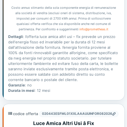
Costo annuo stimanto della sola componente energia di remunerazione
alla società di vendita (esclusi oneri di sistema, distribuzione, iva,
imposte) per consumi di 2700 kWh annui. Prima di sottoscrivere
qualsiasi offerta verifica che sia disponibile anche nel comune di
pertinenza. Per confronto e suggerimenti
info@prometheas.it
Dettagli
: l’offerta luce amica altri usi – fix prevede un prezzo
dell'energia fisso ed invariabile per la durata di 12 mesi
dall'attivazione della fornitura. l’energia fornita proviene al
100% da fonti rinnovabili garantite all’origine, come specificato
da nwg energia nel proprio statuto societario. per tutelare
ulteriormente l’ambiente ed evitare l’uso della carta, le bollette
saranno inviate esclusivamente tramite posta elettronica, e
possono essere saldate con addebito diretto su conto
corrente bancario o postale del cliente.
Garanzie
: no
Durata in mesi
: 12 mesi
codice offerta
020443ESFML01XXLAAAUUINFOR082026
Luce Amica Altri Usi â Fix