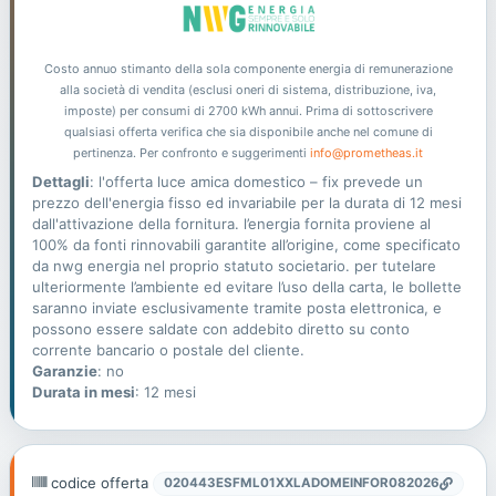
Costo annuo stimanto della sola componente energia di remunerazione
alla società di vendita (esclusi oneri di sistema, distribuzione, iva,
imposte) per consumi di 2700 kWh annui. Prima di sottoscrivere
qualsiasi offerta verifica che sia disponibile anche nel comune di
pertinenza. Per confronto e suggerimenti
info@prometheas.it
Dettagli
: l'offerta luce amica domestico – fix prevede un
prezzo dell'energia fisso ed invariabile per la durata di 12 mesi
dall'attivazione della fornitura. l’energia fornita proviene al
100% da fonti rinnovabili garantite all’origine, come specificato
da nwg energia nel proprio statuto societario. per tutelare
ulteriormente l’ambiente ed evitare l’uso della carta, le bollette
saranno inviate esclusivamente tramite posta elettronica, e
possono essere saldate con addebito diretto su conto
corrente bancario o postale del cliente.
Garanzie
: no
Durata in mesi
: 12 mesi
codice offerta
020443ESFML01XXLADOMEINFOR082026