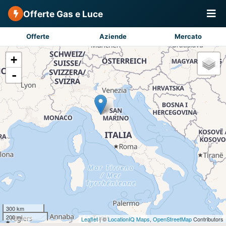
Offerte Gas e Luce
Offerte
Aziende
Mercato
+
-
300 km
200 mi
Leaflet
| ©
LocationIQ Maps
,
OpenStreetMap
Contributors