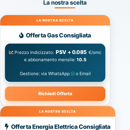
La nostra scelta
Gas
Offerta Gas Consigliata
PSV + 0.085
Prezzo Indicizzato:
€/smc
e abbonamento mensile:
10.5
Gestione: via WhatsApp
o Email
Richiedi Offerta
Energia
Offerta Energia Elettrica Consigliata