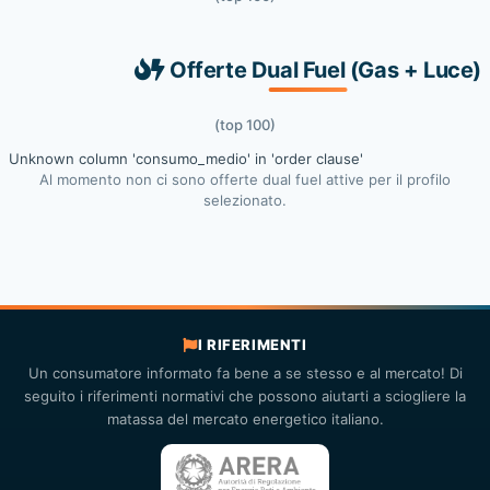
Offerte Dual Fuel (Gas + Luce)
(top 100)
Unknown column 'consumo_medio' in 'order clause'
Al momento non ci sono offerte dual fuel attive per il profilo
selezionato.
I RIFERIMENTI
Un consumatore informato fa bene a se stesso e al mercato! Di
seguito i riferimenti normativi che possono aiutarti a sciogliere la
matassa del mercato energetico italiano.