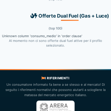
Offerte Dual Fuel (Gas + Luce)
(top 100)
Unknown column 'consumo_medio' in 'order clause'
Al momento non ci sono offerte dual fuel attive per il profilo
selezionato.
I RIFERIMENTI
Un consumatore informato fa bene a se stesso e al mercato! Di
seguito i riferimenti normativi che possono aiutarti a sciogliere la
matassa del mercato energetico italiano.