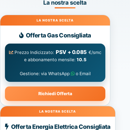
La nostra scelta
Gas
Offerta Gas Consigliata
PSV + 0.085
Prezzo Indicizzato:
€/smc
e abbonamento mensile:
10.5
Gestione: via WhatsApp
o Email
Richiedi Offerta
Energia
Offerta Energia Elettrica Consigliata