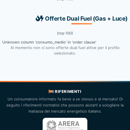
Offerte Dual Fuel (Gas + Luce)
(top 100)
Unknown column 'consumo_medio' in 'order clause'
Al momento non ci sono offerte dual fuel attive per il profilo
selezionato.
I RIFERIMENTI
Un consumatore informato fa bene a se stesso e al mercato! Di
seguito i riferimenti normativi che possono aiutarti a sciogliere la
matassa del mercato energetico italiano.