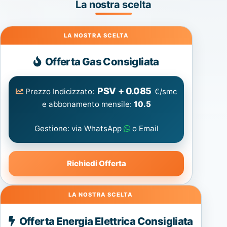
La nostra scelta
Gas
Offerta Gas Consigliata
PSV + 0.085
Prezzo Indicizzato:
€/smc
e abbonamento mensile:
10.5
Gestione: via WhatsApp
o Email
Richiedi Offerta
Energia
Offerta Energia Elettrica Consigliata