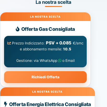
La nostra scelta
Gas
Offerta Gas Consigliata
PSV + 0.085
Prezzo Indicizzato:
€/smc
e abbonamento mensile:
10.5
Gestione: via WhatsApp
o Email
Richiedi Offerta
Energia
Offerta Energia Elettrica Consigliata