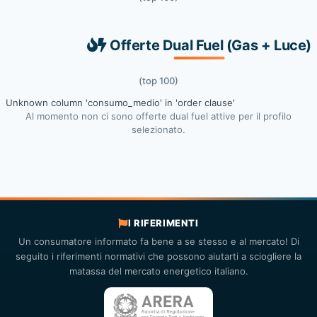
Offerte Dual Fuel (Gas + Luce)
(top 100)
Unknown column 'consumo_medio' in 'order clause'
Al momento non ci sono offerte dual fuel attive per il profilo
selezionato.
I RIFERIMENTI
Un consumatore informato fa bene a se stesso e al mercato! Di
seguito i riferimenti normativi che possono aiutarti a sciogliere la
matassa del mercato energetico italiano.