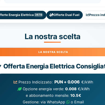
fferte Energia Elettrica
Offerte Dual Fuel
Prezzo ind
3678
La nostra scelta
Energia
Offerta Energia Elettrica Consiglia
Elettrica
consigliata
PUN + 0.006
Prezzo Indicizzato:
€/kWh
Opzione energia verde:
0.008
€/kWh
e abbonamento mensile:
10.5€
Gestione: via WhatsApp
o Email