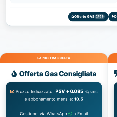
Offerte GAS
O
2769
Gas
Offerta Gas Consigliata
PSV + 0.085
Prezzo Indicizzato:
€/smc
e abbonamento mensile:
10.5
Gestione: via WhatsApp
o Email