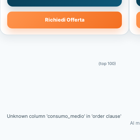
Richiedi Offerta
(top 100)
Unknown column 'consumo_medio' in 'order clause'
Al m