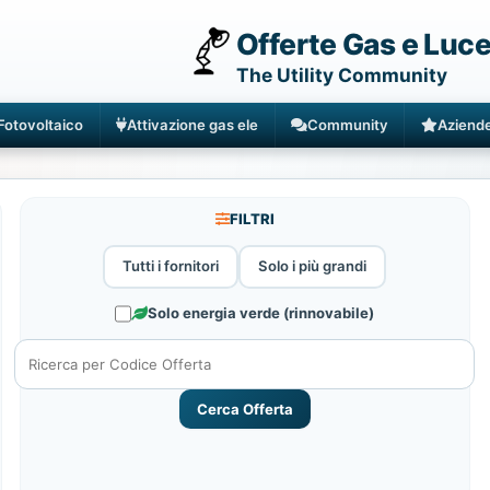
Offerte Gas e Luc
The Utility Community
Fotovoltaico
Attivazione gas ele
Community
Aziend
FILTRI
Tutti i fornitori
Solo i più grandi
Solo energia verde (rinnovabile)
Cerca Offerta