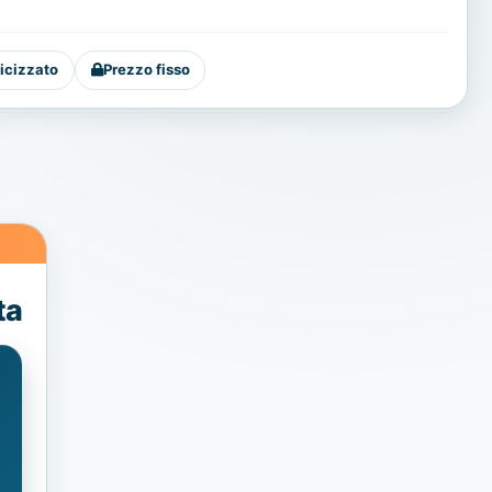
icizzato
Prezzo fisso
ta