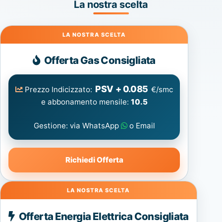
La nostra scelta
Gas
Offerta Gas Consigliata
PSV + 0.085
Prezzo Indicizzato:
€/smc
e abbonamento mensile:
10.5
Gestione: via WhatsApp
o Email
Richiedi Offerta
Energia
Offerta Energia Elettrica Consigliata