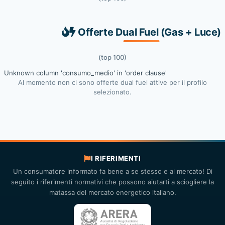
Offerte Dual Fuel (Gas + Luce)
(top 100)
Unknown column 'consumo_medio' in 'order clause'
Al momento non ci sono offerte dual fuel attive per il profilo
selezionato.
I RIFERIMENTI
Un consumatore informato fa bene a se stesso e al mercato! Di
seguito i riferimenti normativi che possono aiutarti a sciogliere la
matassa del mercato energetico italiano.