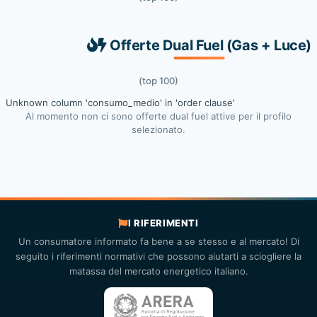
Offerte Dual Fuel (Gas + Luce)
(top 100)
Unknown column 'consumo_medio' in 'order clause'
Al momento non ci sono offerte dual fuel attive per il profilo
selezionato.
I RIFERIMENTI
Un consumatore informato fa bene a se stesso e al mercato! Di
seguito i riferimenti normativi che possono aiutarti a sciogliere la
matassa del mercato energetico italiano.