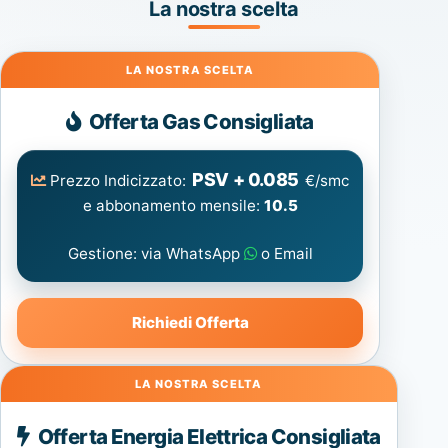
La nostra scelta
Gas
Offerta Gas Consigliata
PSV + 0.085
Prezzo Indicizzato:
€/smc
e abbonamento mensile:
10.5
Gestione: via WhatsApp
o Email
Richiedi Offerta
Energia
Offerta Energia Elettrica Consigliata