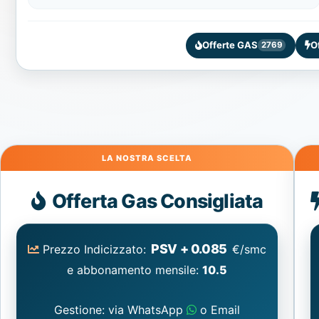
Offerte GAS
O
2769
Gas
Offerta Gas Consigliata
PSV + 0.085
Prezzo Indicizzato:
€/smc
e abbonamento mensile:
10.5
Gestione: via WhatsApp
o Email