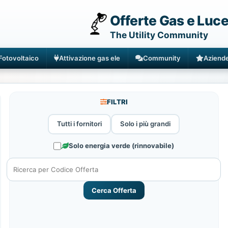
Offerte Gas e Luc
The Utility Community
Fotovoltaico
Attivazione gas ele
Community
Aziend
FILTRI
Tutti i fornitori
Solo i più grandi
Solo energia verde (rinnovabile)
Cerca Offerta