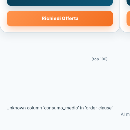
Richiedi Offerta
(top 100)
Unknown column 'consumo_medio' in 'order clause'
Al m