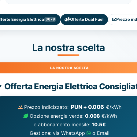
fferte Energia Elettrica
Offerte Dual Fuel
Prezzo ind
3678
La nostra scelta
Energia
Offerta Energia Elettrica Consiglia
Elettrica
consigliata
PUN + 0.006
Prezzo Indicizzato:
€/kWh
Opzione energia verde:
0.008
€/kWh
e abbonamento mensile:
10.5€
Gestione: via WhatsApp
o Email