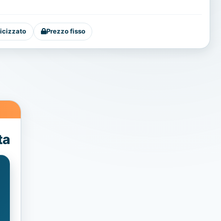
icizzato
Prezzo fisso
ta