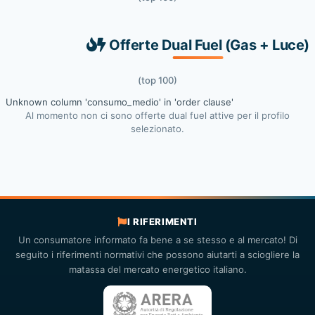
Offerte Dual Fuel (Gas + Luce)
(top 100)
Unknown column 'consumo_medio' in 'order clause'
Al momento non ci sono offerte dual fuel attive per il profilo
selezionato.
I RIFERIMENTI
Un consumatore informato fa bene a se stesso e al mercato! Di
seguito i riferimenti normativi che possono aiutarti a sciogliere la
matassa del mercato energetico italiano.