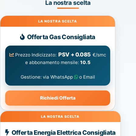
La nostra scelta
Gas
Offerta Gas Consigliata
PSV + 0.085
Prezzo Indicizzato:
€/smc
e abbonamento mensile:
10.5
Gestione: via WhatsApp
o Email
Richiedi Offerta
Energia
Offerta Energia Elettrica Consigliata