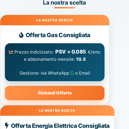
La nostra scelta
Gas
Offerta Gas Consigliata
PSV + 0.085
Prezzo Indicizzato:
€/smc
e abbonamento mensile:
10.5
Gestione: via WhatsApp
o Email
Richiedi Offerta
Energia
Offerta Energia Elettrica Consigliata