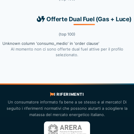
Offerte Dual Fuel (Gas + Luce)
(top 100)
Unknown column 'consumo_medio' in 'order clause'
Al momento non ci sono offerte dual fuel attive per il profilo
selezionato.
I RIFERIMENTI
Un consumatore informato fa bene a se stesso e al mercato! Di
seguito i riferimenti normativi che possono aiutarti a sciogliere la
matassa del mercato energetico italiano.