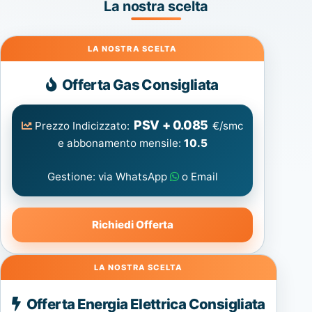
La nostra scelta
Gas
Offerta Gas Consigliata
PSV + 0.085
Prezzo Indicizzato:
€/smc
e abbonamento mensile:
10.5
Gestione: via WhatsApp
o Email
Richiedi Offerta
Energia
Offerta Energia Elettrica Consigliata