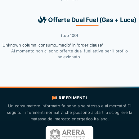
Offerte Dual Fuel (Gas + Luce)
(top 100)
Unknown column 'consumo_medio' in 'order clause'
Al momento non ci sono offerte dual fuel attive per il profilo
selezionato.
I RIFERIMENTI
Un consumatore informato fa bene a se stesso e al mercato! Di
seguito i riferimenti normativi che possono aiutarti a sciogliere la
matassa del mercato energetico italiano.