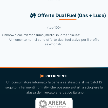
Offerte Dual Fuel (Gas + Luce)
(top 100)
Unknown column 'consumo_medio' in 'order clause'
Al momento non ci sono offerte dual fuel attive per il profilo
selezionato.
I RIFERIMENTI
Un consumatore informato fa bene a se stesso e al mercato! Di
seguito i riferimenti normativi che possono aiutarti a sciogliere la
matassa del mercato energetico italiano.