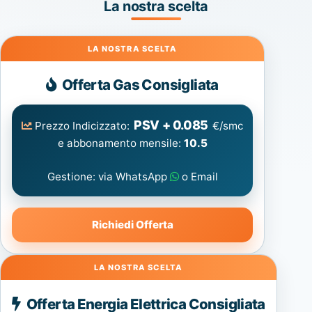
La nostra scelta
Gas
Offerta Gas Consigliata
PSV + 0.085
Prezzo Indicizzato:
€/smc
e abbonamento mensile:
10.5
Gestione: via WhatsApp
o Email
Richiedi Offerta
Energia
Offerta Energia Elettrica Consigliata