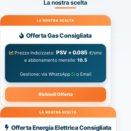
La nostra scelta
Gas
Offerta Gas Consigliata
PSV + 0.085
Prezzo Indicizzato:
€/smc
e abbonamento mensile:
10.5
Gestione: via WhatsApp
o Email
Richiedi Offerta
Energia
Offerta Energia Elettrica Consigliata