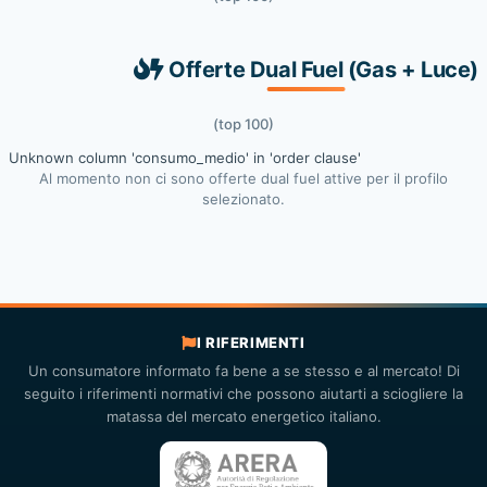
Offerte Dual Fuel (Gas + Luce)
(top 100)
Unknown column 'consumo_medio' in 'order clause'
Al momento non ci sono offerte dual fuel attive per il profilo
selezionato.
I RIFERIMENTI
Un consumatore informato fa bene a se stesso e al mercato! Di
seguito i riferimenti normativi che possono aiutarti a sciogliere la
matassa del mercato energetico italiano.