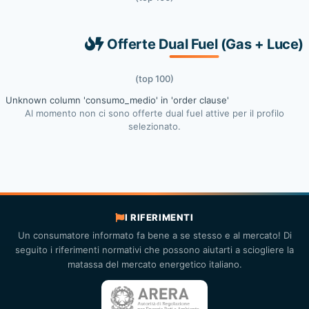
Offerte Dual Fuel (Gas + Luce)
(top 100)
Unknown column 'consumo_medio' in 'order clause'
Al momento non ci sono offerte dual fuel attive per il profilo
selezionato.
I RIFERIMENTI
Un consumatore informato fa bene a se stesso e al mercato! Di
seguito i riferimenti normativi che possono aiutarti a sciogliere la
matassa del mercato energetico italiano.