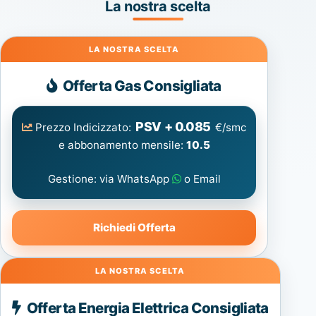
La nostra scelta
Gas
Offerta Gas Consigliata
PSV + 0.085
Prezzo Indicizzato:
€/smc
e abbonamento mensile:
10.5
Gestione: via WhatsApp
o Email
Richiedi Offerta
Energia
Offerta Energia Elettrica Consigliata