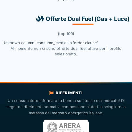
Offerte Dual Fuel (Gas + Luce)
(top 100)
Unknown column 'consumo_medio' in 'order clause'
Al momento non ci sono offerte dual fuel attive per il profilo
selezionato.
I RIFERIMENTI
Un consumatore informato fa bene a se stesso e al mercato! Di
seguito i riferimenti normativi che possono aiutarti a sciogliere la
matassa del mercato energetico italiano.