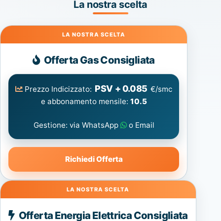
La nostra scelta
Gas
Offerta Gas Consigliata
PSV + 0.085
Prezzo Indicizzato:
€/smc
e abbonamento mensile:
10.5
Gestione: via WhatsApp
o Email
Richiedi Offerta
Energia
Offerta Energia Elettrica Consigliata