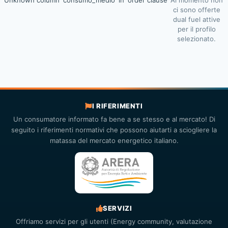
Unknown column 'consumo_medio' in 'order clause'
Al momento non
ci sono offerte
dual fuel attive
per il profilo
selezionato.
I RIFERIMENTI
Un consumatore informato fa bene a se stesso e al mercato! Di
seguito i riferimenti normativi che possono aiutarti a sciogliere la
matassa del mercato energetico italiano.
SERVIZI
Offriamo servizi per gli utenti (Energy community, valutazione