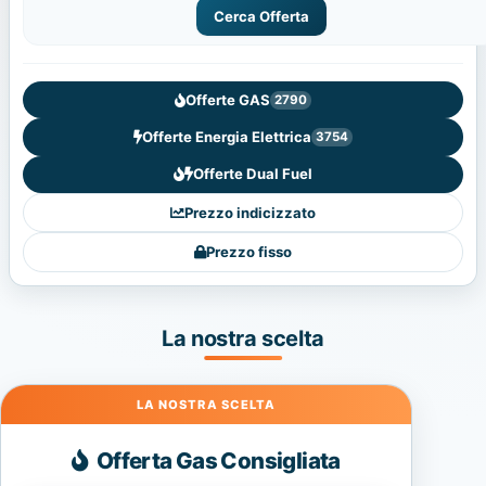
Cerca Offerta
Offerte GAS
2790
Offerte Energia Elettrica
3754
Offerte Dual Fuel
Prezzo indicizzato
Prezzo fisso
La nostra scelta
Gas
Offerta Gas Consigliata