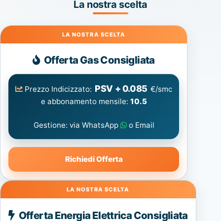
La nostra scelta
Gas
Offerta Gas Consigliata
PSV + 0.085
Prezzo Indicizzato:
€/smc
e abbonamento mensile:
10.5
Gestione: via WhatsApp
o Email
Richiedi Offerta
Energia
Offerta Energia Elettrica Consigliata