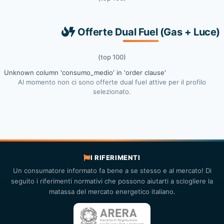
Offerte Dual Fuel (Gas + Luce)
(top 100)
Unknown column 'consumo_medio' in 'order clause'
Al momento non ci sono offerte dual fuel attive per il profilo
selezionato.
I RIFERIMENTI
Un consumatore informato fa bene a se stesso e al mercato! Di
seguito i riferimenti normativi che possono aiutarti a sciogliere la
matassa del mercato energetico italiano.