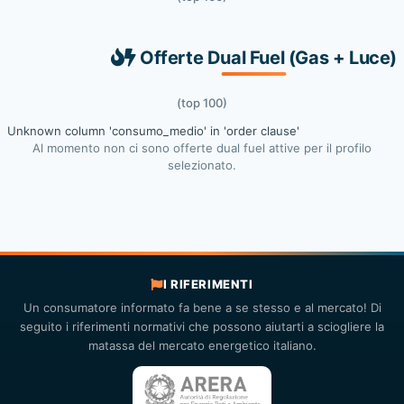
Offerte Dual Fuel (Gas + Luce)
(top 100)
Unknown column 'consumo_medio' in 'order clause'
Al momento non ci sono offerte dual fuel attive per il profilo
selezionato.
I RIFERIMENTI
Un consumatore informato fa bene a se stesso e al mercato! Di
seguito i riferimenti normativi che possono aiutarti a sciogliere la
matassa del mercato energetico italiano.