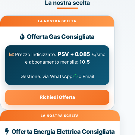
La nostra scelta
Gas
Offerta Gas Consigliata
PSV + 0.085
Prezzo Indicizzato:
€/smc
e abbonamento mensile:
10.5
Gestione: via WhatsApp
o Email
Richiedi Offerta
Energia
Offerta Energia Elettrica Consigliata