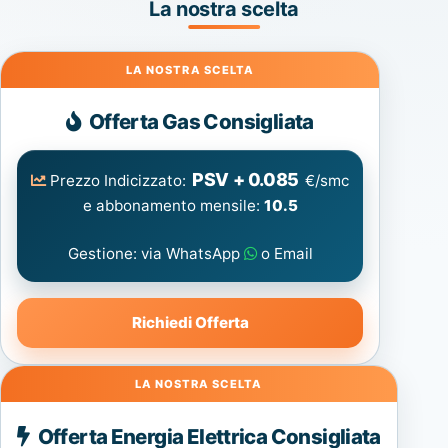
La nostra scelta
Gas
Offerta Gas Consigliata
PSV + 0.085
Prezzo Indicizzato:
€/smc
e abbonamento mensile:
10.5
Gestione: via WhatsApp
o Email
Richiedi Offerta
Energia
Offerta Energia Elettrica Consigliata