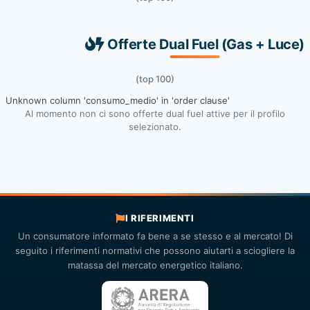
Offerte Dual Fuel (Gas + Luce)
(top 100)
Unknown column 'consumo_medio' in 'order clause'
Al momento non ci sono offerte dual fuel attive per il profilo
selezionato.
I RIFERIMENTI
Un consumatore informato fa bene a se stesso e al mercato! Di
seguito i riferimenti normativi che possono aiutarti a sciogliere la
matassa del mercato energetico italiano.