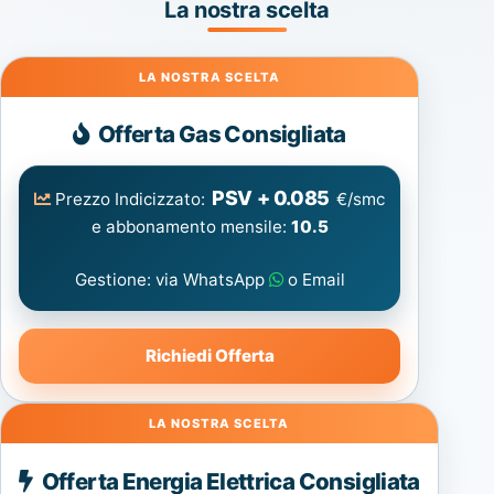
La nostra scelta
Gas
Offerta Gas Consigliata
PSV + 0.085
Prezzo Indicizzato:
€/smc
e abbonamento mensile:
10.5
Gestione: via WhatsApp
o Email
Richiedi Offerta
Energia
Offerta Energia Elettrica Consigliata