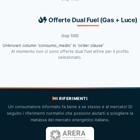
Offerte Dual Fuel (Gas + Luce)
(top 100)
Unknown column 'consumo_medio' in 'order clause'
Al momento non ci sono offerte dual fuel attive per il profilo
selezionato.
I RIFERIMENTI
Un consumatore informato fa bene a se stesso e al mercato! Di
seguito i riferimenti normativi che possono aiutarti a sciogliere la
matassa del mercato energetico italiano.