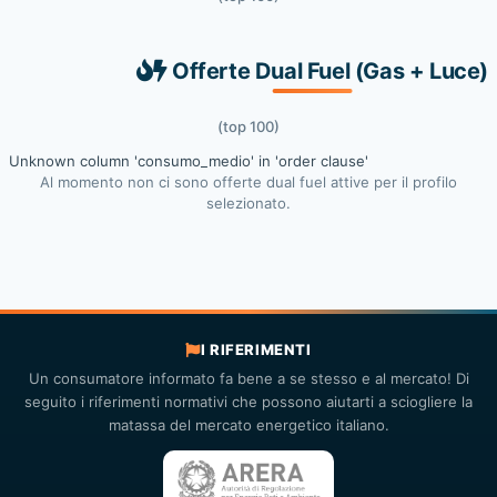
Offerte Dual Fuel (Gas + Luce)
(top 100)
Unknown column 'consumo_medio' in 'order clause'
Al momento non ci sono offerte dual fuel attive per il profilo
selezionato.
I RIFERIMENTI
Un consumatore informato fa bene a se stesso e al mercato! Di
seguito i riferimenti normativi che possono aiutarti a sciogliere la
matassa del mercato energetico italiano.