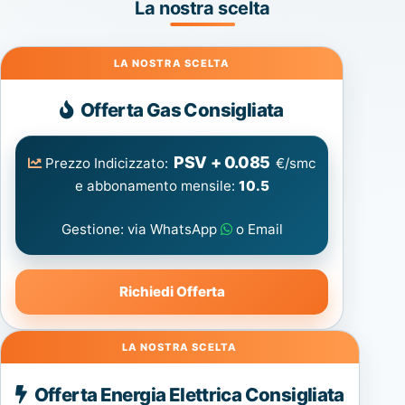
La nostra scelta
Gas
Offerta Gas Consigliata
PSV + 0.085
Prezzo Indicizzato:
€/smc
e abbonamento mensile:
10.5
Gestione: via WhatsApp
o Email
Richiedi Offerta
Energia
Offerta Energia Elettrica Consigliata