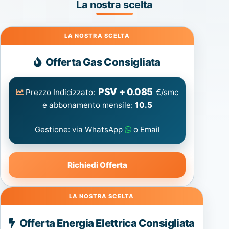
La nostra scelta
Gas
Offerta Gas Consigliata
PSV + 0.085
Prezzo Indicizzato:
€/smc
e abbonamento mensile:
10.5
Gestione: via WhatsApp
o Email
Richiedi Offerta
Energia
Offerta Energia Elettrica Consigliata