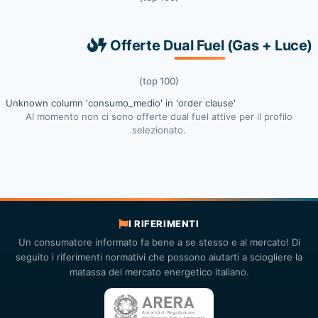
Offerte Dual Fuel (Gas + Luce)
(top 100)
Unknown column 'consumo_medio' in 'order clause'
Al momento non ci sono offerte dual fuel attive per il profilo
selezionato.
I RIFERIMENTI
Un consumatore informato fa bene a se stesso e al mercato! Di
seguito i riferimenti normativi che possono aiutarti a sciogliere la
matassa del mercato energetico italiano.