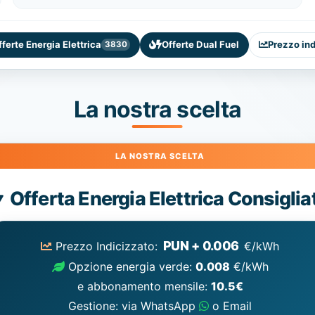
fferte Energia Elettrica
Offerte Dual Fuel
Prezzo in
3830
La nostra scelta
Energia
Offerta Energia Elettrica Consiglia
Elettrica
consigliata
PUN + 0.006
Prezzo Indicizzato:
€/kWh
Opzione energia verde:
0.008
€/kWh
e abbonamento mensile:
10.5€
Gestione: via WhatsApp
o Email