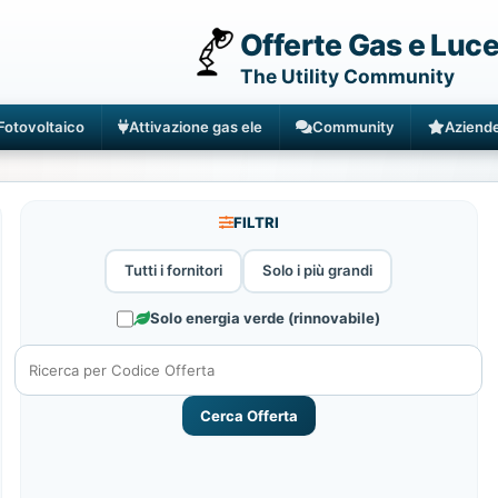
Offerte Gas e Luc
The Utility Community
Fotovoltaico
Attivazione gas ele
Community
Aziend
FILTRI
Tutti i fornitori
Solo i più grandi
Solo energia verde (rinnovabile)
Cerca Offerta