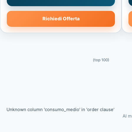
Richiedi Offerta
(top 100)
Unknown column 'consumo_medio' in 'order clause'
Al m