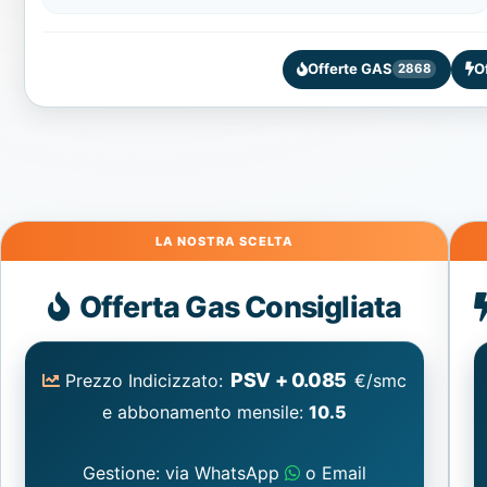
Offerte GAS
O
2868
Gas
Offerta Gas Consigliata
PSV + 0.085
Prezzo Indicizzato:
€/smc
e abbonamento mensile:
10.5
Gestione: via WhatsApp
o Email