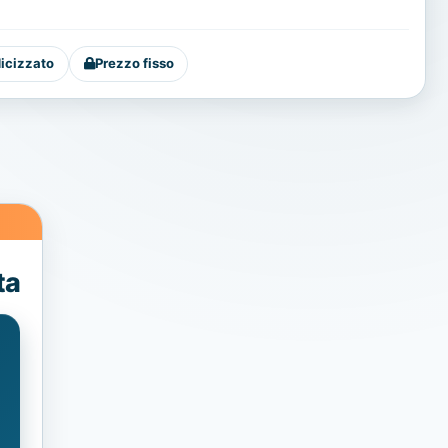
dicizzato
Prezzo fisso
ta