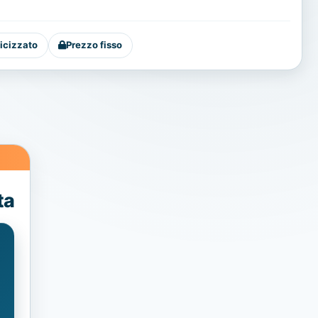
icizzato
Prezzo fisso
ta