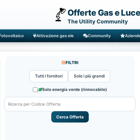
Offerte Gas e Luc
The Utility Community
Fotovoltaico
Attivazione gas ele
Community
Aziend
FILTRI
Tutti i fornitori
Solo i più grandi
Solo energia verde (rinnovabile)
Cerca Offerta