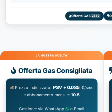
Offerte GAS
O
2882
Gas
Offerta Gas Consigliata
PSV + 0.085
Prezzo Indicizzato:
€/smc
e abbonamento mensile:
10.5
Gestione: via WhatsApp
o Email