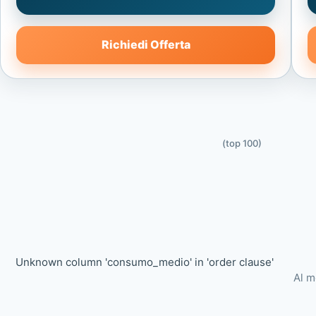
Richiedi Offerta
(top 100)
Unknown column 'consumo_medio' in 'order clause'
Al m