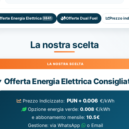
fferte Energia Elettrica
Offerte Dual Fuel
Prezzo ind
3841
La nostra scelta
Energia
Offerta Energia Elettrica Consiglia
Elettrica
consigliata
PUN + 0.006
Prezzo Indicizzato:
€/kWh
Opzione energia verde:
0.008
€/kWh
e abbonamento mensile:
10.5€
Gestione: via WhatsApp
o Email