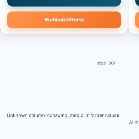
Richiedi Offerta
(top 100)
Unknown column 'consumo_medio' in 'order clause'
Al m