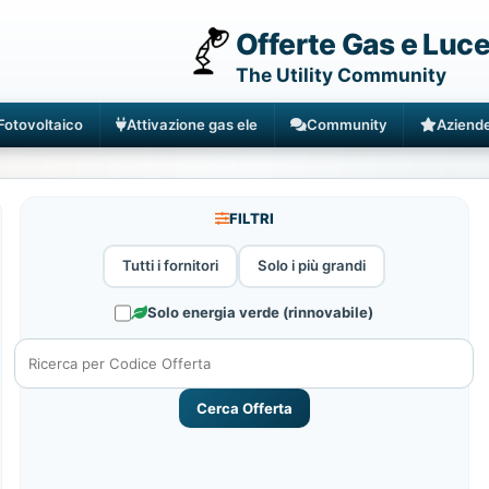
Offerte Gas e Luc
The Utility Community
Fotovoltaico
Attivazione gas ele
Community
Aziend
FILTRI
Tutti i fornitori
Solo i più grandi
Solo energia verde (rinnovabile)
Cerca Offerta