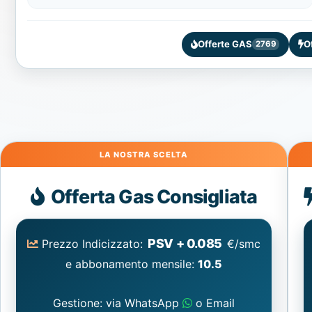
Offerte GAS
O
2769
Gas
Offerta Gas Consigliata
PSV + 0.085
Prezzo Indicizzato:
€/smc
e abbonamento mensile:
10.5
Gestione: via WhatsApp
o Email