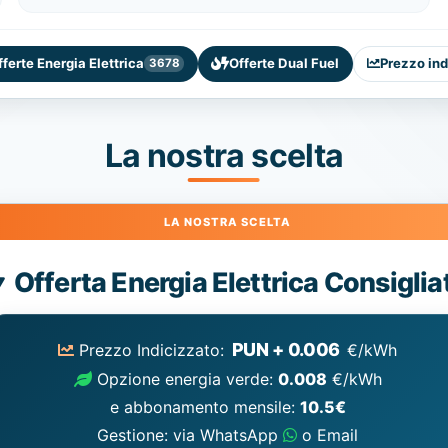
fferte Energia Elettrica
Offerte Dual Fuel
Prezzo ind
3678
La nostra scelta
Energia
Offerta Energia Elettrica Consiglia
Elettrica
consigliata
PUN + 0.006
Prezzo Indicizzato:
€/kWh
Opzione energia verde:
0.008
€/kWh
e abbonamento mensile:
10.5€
Gestione: via WhatsApp
o Email