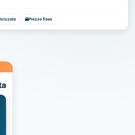
icizzato
Prezzo fisso
ta