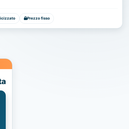
icizzato
Prezzo fisso
ta