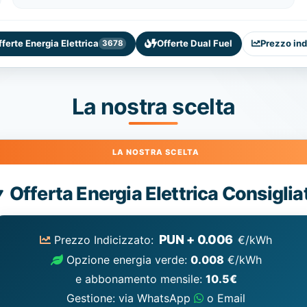
fferte Energia Elettrica
Offerte Dual Fuel
Prezzo ind
3678
La nostra scelta
Energia
Offerta Energia Elettrica Consiglia
Elettrica
consigliata
PUN + 0.006
Prezzo Indicizzato:
€/kWh
Opzione energia verde:
0.008
€/kWh
e abbonamento mensile:
10.5€
Gestione: via WhatsApp
o Email