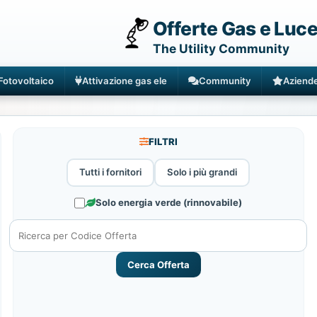
Offerte Gas e Luc
The Utility Community
Fotovoltaico
Attivazione gas ele
Community
Aziend
FILTRI
Tutti i fornitori
Solo i più grandi
Solo energia verde (rinnovabile)
Cerca Offerta