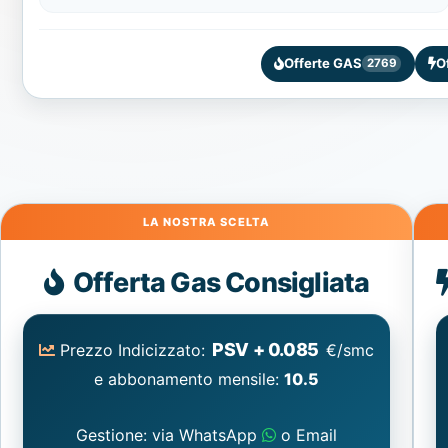
Offerte GAS
O
2769
Gas
Offerta Gas Consigliata
PSV + 0.085
Prezzo Indicizzato:
€/smc
e abbonamento mensile:
10.5
Gestione: via WhatsApp
o Email