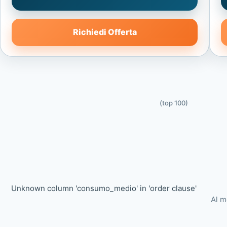
Richiedi Offerta
(top 100)
Unknown column 'consumo_medio' in 'order clause'
Al m