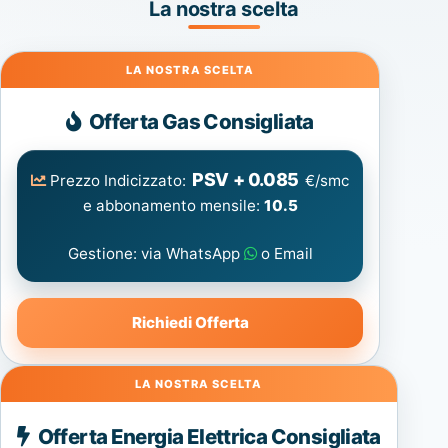
La nostra scelta
Gas
Offerta Gas Consigliata
PSV + 0.085
Prezzo Indicizzato:
€/smc
e abbonamento mensile:
10.5
Gestione: via WhatsApp
o Email
Richiedi Offerta
Energia
Offerta Energia Elettrica Consigliata