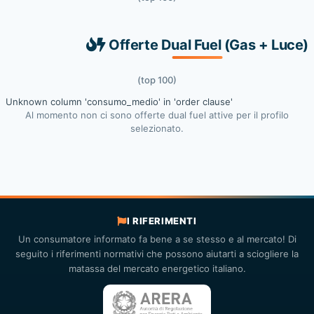
Offerte Dual Fuel (Gas + Luce)
(top 100)
Unknown column 'consumo_medio' in 'order clause'
Al momento non ci sono offerte dual fuel attive per il profilo
selezionato.
I RIFERIMENTI
Un consumatore informato fa bene a se stesso e al mercato! Di
seguito i riferimenti normativi che possono aiutarti a sciogliere la
matassa del mercato energetico italiano.