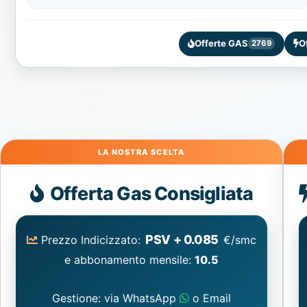
Offerte GAS
O
2769
Gas
Offerta Gas Consigliata
PSV + 0.085
Prezzo Indicizzato:
€/smc
e abbonamento mensile:
10.5
Gestione: via WhatsApp
o Email