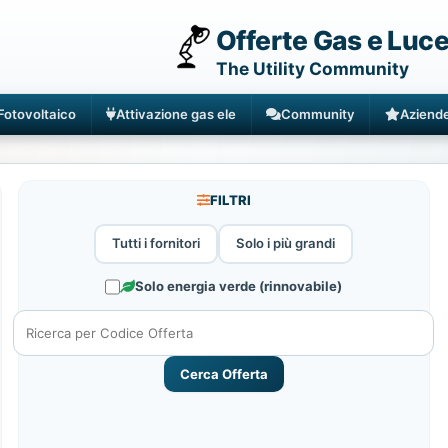
Offerte Gas e Luc
The Utility Community
Fotovoltaico
Attivazione gas ele
Community
Aziend
FILTRI
Tutti i fornitori
Solo i più grandi
Solo energia verde (rinnovabile)
Cerca Offerta