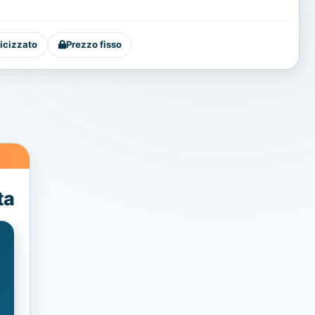
icizzato
Prezzo fisso
ta