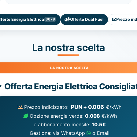
fferte Energia Elettrica
Offerte Dual Fuel
Prezzo ind
3678
La nostra scelta
Energia
Offerta Energia Elettrica Consiglia
Elettrica
consigliata
PUN + 0.006
Prezzo Indicizzato:
€/kWh
Opzione energia verde:
0.008
€/kWh
e abbonamento mensile:
10.5€
Gestione: via WhatsApp
o Email