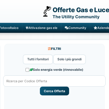
Offerte Gas e Luc
The Utility Community
Fotovoltaico
Attivazione gas ele
Community
Aziend
FILTRI
Tutti i fornitori
Solo i più grandi
Solo energia verde (rinnovabile)
Cerca Offerta