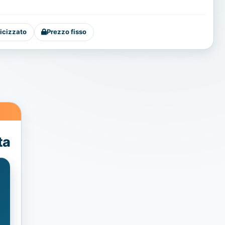
icizzato
Prezzo fisso
ta