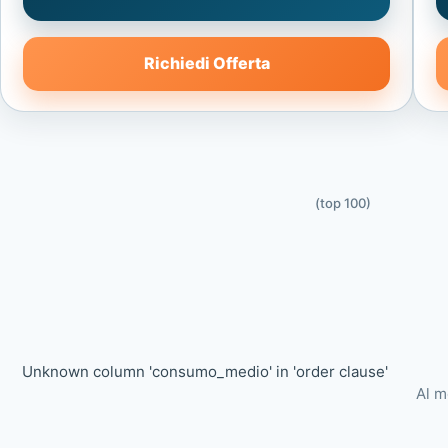
Richiedi Offerta
(top 100)
Unknown column 'consumo_medio' in 'order clause'
Al m