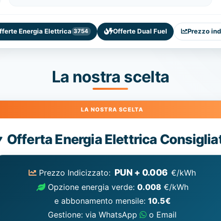
fferte Energia Elettrica
Offerte Dual Fuel
Prezzo ind
3754
La nostra scelta
Energia
Offerta Energia Elettrica Consiglia
Elettrica
consigliata
PUN + 0.006
Prezzo Indicizzato:
€/kWh
Opzione energia verde:
0.008
€/kWh
e abbonamento mensile:
10.5€
Gestione: via WhatsApp
o Email