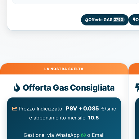
Offerte GAS
O
2790
Gas
Offerta Gas Consigliata
PSV + 0.085
Prezzo Indicizzato:
€/smc
e abbonamento mensile:
10.5
Gestione: via WhatsApp
o Email